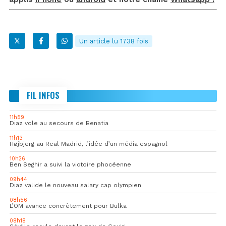
Un article lu 1738 fois
FIL INFOS
11h59
Diaz vole au secours de Benatia
11h13
Højbjerg au Real Madrid, l’idée d’un média espagnol
10h26
Ben Seghir a suivi la victoire phocéenne
09h44
Diaz valide le nouveau salary cap olympien
08h56
L’OM avance concrètement pour Bulka
08h18