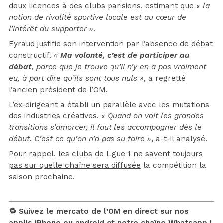
deux licences à des clubs parisiens, estimant que
« la
notion de rivalité sportive locale est au cœur de
l’intérêt du supporter »
.
Eyraud justifie son intervention par l’absence de débat
constructif.
«
Ma volonté, c’est de participer au
débat
, parce que je trouve qu’il n’y en a pas vraiment
eu, à part dire qu’ils sont tous nuls »
, a regretté
l’ancien président de l’OM.
L’ex-dirigeant a établi un parallèle avec les mutations
des industries créatives.
« Quand on voit les grandes
transitions s’amorcer, il faut les accompagner dès le
début. C’est ce qu’on n’a pas su faire »
, a-t-il analysé.
Pour rappel, les clubs de Ligue 1 ne savent
toujours
pas sur quelle chaîne sera diffusée
la compétition la
saison prochaine.
🔁 Suivez le mercato de l’OM en direct sur nos
applis
iPhone
ou
android
et notre chaîne
Whatsapp !