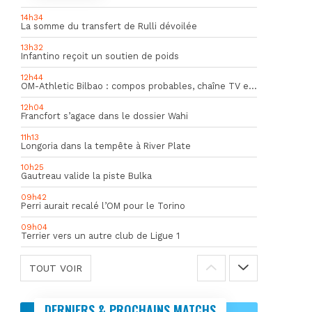
14h34
La somme du transfert de Rulli dévoilée
13h32
Infantino reçoit un soutien de poids
12h44
OM-Athletic Bilbao : compos probables, chaîne TV et heure du match
12h04
Francfort s’agace dans le dossier Wahi
11h13
Longoria dans la tempête à River Plate
10h25
Gautreau valide la piste Bulka
09h42
Perri aurait recalé l’OM pour le Torino
09h04
Terrier vers un autre club de Ligue 1
TOUT VOIR
DERNIERS & PROCHAINS MATCHS