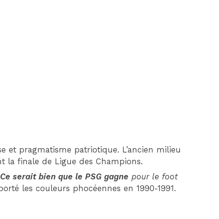
DIM 30 AOÛT
20H45
MONACO
MARSEILLE
se et pragmatisme patriotique. L’ancien milieu
t la finale de Ligue des Champions.
.
Ce serait bien que le PSG gagne
pour le foot
 porté les couleurs phocéennes en 1990-1991.