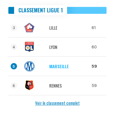
CLASSEMENT LIGUE 1
LILLE
61
3
LYON
60
4
MARSEILLE
59
5
RENNES
59
6
Voir le classement complet