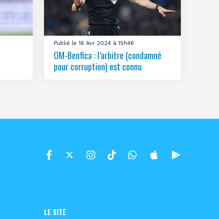
Publié le 16 Avr 2024 à 15h46
OM-Benfica : l’arbitre (condamné
pour corruption) est connu
LE SITE