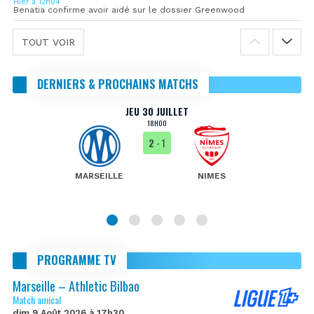
Hier à 12h04
Benatia confirme avoir aidé sur le dossier Greenwood
TOUT VOIR
DERNIERS & PROCHAINS MATCHS
JEU 30 JUILLET
18H00
2
- 1
MARSEILLE
NIMES
PROGRAMME TV
Marseille – Athletic Bilbao
Match amical
dim 9 Août 2026 à 17h30