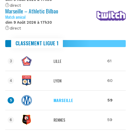
direct
Marseille – Athletic Bilbao
Match amical
dim 9 Août 2026 à 17h30
direct
CLASSEMENT LIGUE 1
LILLE
61
3
LYON
60
4
MARSEILLE
59
5
RENNES
59
6