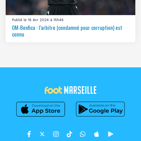
Publié le 16 Avr 2024 à 15h46
OM-Benfica : l’arbitre (condamné pour corruption) est
connu