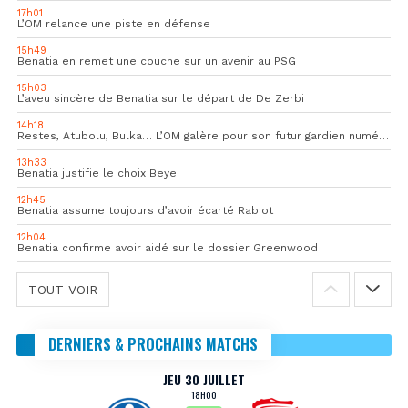
17h01
L’OM relance une piste en défense
15h49
Benatia en remet une couche sur un avenir au PSG
15h03
L’aveu sincère de Benatia sur le départ de De Zerbi
14h18
Restes, Atubolu, Bulka… L’OM galère pour son futur gardien numéro 1
13h33
Benatia justifie le choix Beye
12h45
Benatia assume toujours d’avoir écarté Rabiot
12h04
Benatia confirme avoir aidé sur le dossier Greenwood
TOUT VOIR
DERNIERS & PROCHAINS MATCHS
JEU 30 JUILLET
18H00