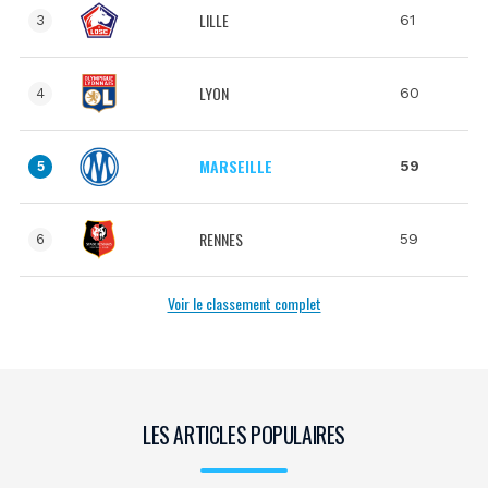
LILLE
61
3
LYON
60
4
MARSEILLE
59
5
RENNES
59
6
Voir le classement complet
LES ARTICLES POPULAIRES