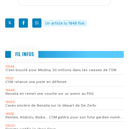
Un article lu 1848 fois
FIL INFOS
17h46
C’est bouclé pour Medina, 20 millions dans les caisses de l’OM
17h01
L’OM relance une piste en défense
15h49
Benatia en remet une couche sur un avenir au PSG
15h03
L’aveu sincère de Benatia sur le départ de De Zerbi
14h18
Restes, Atubolu, Bulka… L’OM galère pour son futur gardien numéro 1
13h33
Benatia justifie le choix Beye