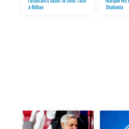
rassurants avant le choc face
marque les e
à Bilbao
Shahania