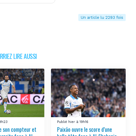
Un article lu 2293 fois
RIEZ LIRE AUSSI
19h23
Publié hier à 19h16
re son compteur et
Paixão ouvre le score d’une