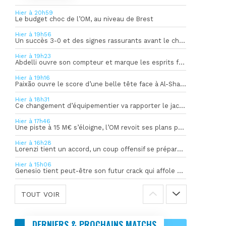
Hier à 20h59
Le budget choc de l’OM, au niveau de Brest
Hier à 19h56
Un succès 3-0 et des signes rassurants avant le choc face à Bilbao
Hier à 19h23
Abdelli ouvre son compteur et marque les esprits face à Al-Shahania
Hier à 19h16
Paixão ouvre le score d’une belle tête face à Al-Shahania
Hier à 18h31
Ce changement d’équipementier va rapporter le jackpot à l’OM
Hier à 17h46
Une piste à 15 M€ s’éloigne, l’OM revoit ses plans pour son gardien
Hier à 16h28
Lorenzi tient un accord, un coup offensif se prépare en coulisses
Hier à 15h06
Genesio tient peut-être son futur crack qui affole déjà l’Europe
TOUT VOIR
DERNIERS & PROCHAINS MATCHS