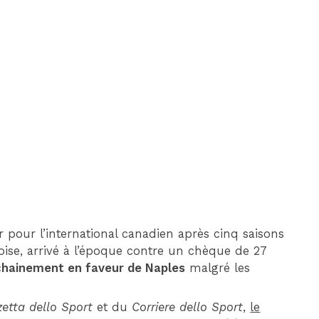
DIM 30 AOÛT
20H45
MONACO
MARSEILLE
pour l’international canadien après cinq saisons
toise, arrivé à l’époque contre un chèque de 27
ochainement en faveur de Naples
malgré les
etta dello Sport
et du
Corriere dello Sport
,
le