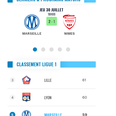
JEU 30 JUILLET
18H00
2
- 1
MARSEILLE
NIMES
MA
CLASSEMENT LIGUE 1
LILLE
61
3
LYON
60
4
MARSEILLE
59
5