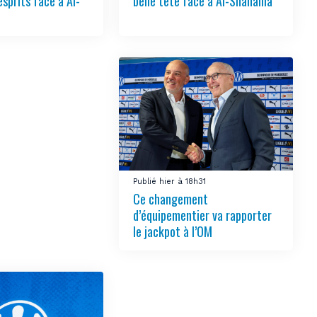
sprits face à Al-
belle tête face à Al-Shahania
Publié hier à 18h31
Ce changement
d’équipementier va rapporter
le jackpot à l’OM