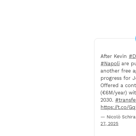
After Kevin
#D
#Napoli
are pu
another free a
progress for 
Offered a cont
(€6M/year) wit
2030.
#transfe
https://t.co/G
— Nicolò Schir
27, 2025