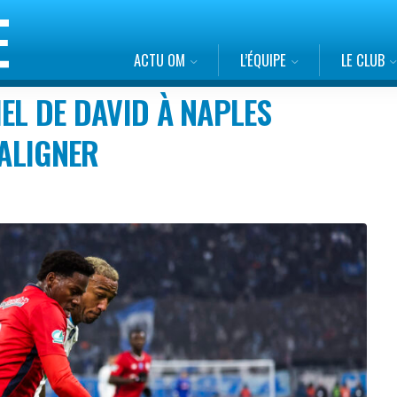
ACTU OM
L’ÉQUIPE
LE CLUB
EL DE DAVID À NAPLES
’ALIGNER