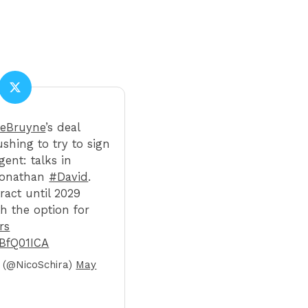
eBruyne
’s deal
shing to try to sign
gent: talks in
Jonathan
#David
.
ract until 2029
h the option for
rs
qBfQ01ICA
a (@NicoSchira)
May