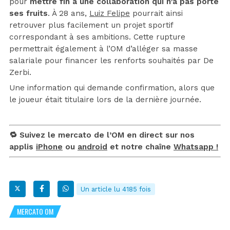
pour
mettre fin à une collaboration qui n’a pas porté
ses fruits
. À 28 ans,
Luiz Felipe
pourrait ainsi
retrouver plus facilement un projet sportif
correspondant à ses ambitions. Cette rupture
permettrait également à l’OM d’alléger sa masse
salariale pour financer les renforts souhaités par De
Zerbi.
Une information qui demande confirmation, alors que
le joueur était titulaire lors de la dernière journée.
🔁 Suivez le mercato de l’OM en direct sur nos
applis
iPhone
ou
android
et notre chaîne
Whatsapp !
Un article lu 4185 fois
MERCATO OM