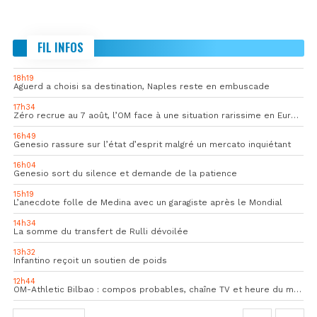
FIL INFOS
18h19
Aguerd a choisi sa destination, Naples reste en embuscade
17h34
Zéro recrue au 7 août, l’OM face à une situation rarissime en Europe
16h49
Genesio rassure sur l’état d’esprit malgré un mercato inquiétant
16h04
Genesio sort du silence et demande de la patience
15h19
L’anecdote folle de Medina avec un garagiste après le Mondial
14h34
La somme du transfert de Rulli dévoilée
13h32
Infantino reçoit un soutien de poids
12h44
OM-Athletic Bilbao : compos probables, chaîne TV et heure du match