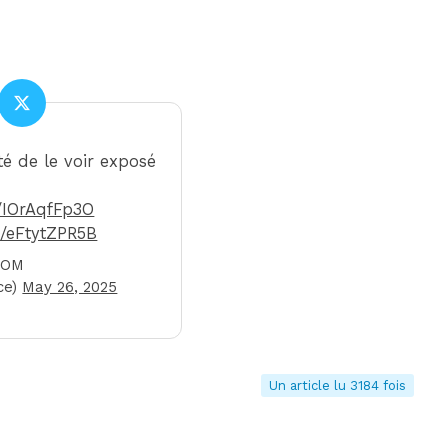
rté de le voir exposé
o/IOrAqfFp3O
m/eFtytZPR5B
 OM
ce)
May 26, 2025
Un article lu 3184 fois