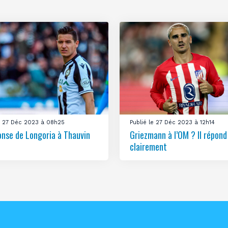
le 27 Déc 2023 à 08h25
Publié le 27 Déc 2023 à 12h14
onse de Longoria à Thauvin
Griezmann à l’OM ? Il répond
clairement