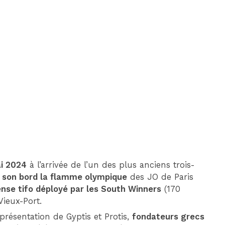
DIM 30 AOÛT
20H45
MONACO
MARSEILLE
i 2024
à l’arrivée de l’un des plus anciens trois-
 son bord la flamme olympique
des JO de Paris
nse tifo déployé par les South Winners
(170
Vieux-Port.
résentation de Gyptis et Protis,
fondateurs grecs