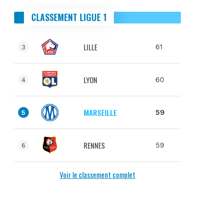
CLASSEMENT LIGUE 1
LILLE
61
3
LYON
60
4
MARSEILLE
59
5
RENNES
59
6
Voir le classement complet