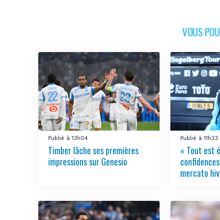
VOUS POUR
Publié à 13h04
Publié à 11h33
Timber lâche ses premières
« Tout est 
impressions sur Genesio
confidences
mercato hiv