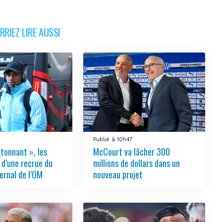
RIEZ LIRE AUSSI
Publié à 10h47
étonnant », les
McCourt va lâcher 300
 d’une recrue du
millions de dollars dans un
ernal de l’OM
nouveau projet