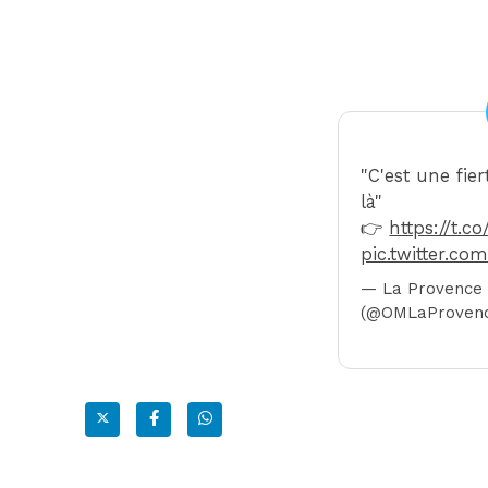
"C'est une fie
là"
👉
https://t.c
pic.twitter.co
— La Provence
(@OMLaProven