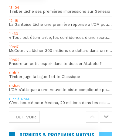
13h04
Timber lâche ses premières impressions sur Genesio
12h18
La Gantoise lâche une première réponse à l’OM pour Goore
11h33
« Tout est étonnant », les confidences d’une recrue du mercato hivernal de l’OM
10h47
McCourt va lâcher 300 millions de dollars dans un nouveau projet
10h02
Encore un petit espoir dans le dossier Atubolu ?
09h17
Timber juge la Ligue 1 et le Classique
08h32
L’OM s’attaque à une nouvelle piste compliquée pour la succession de Rulli
Hier à 17h46
C’est bouclé pour Medina, 20 millions dans les caisses de l’OM
TOUT VOIR
DERNIERS & PROCHAINS MATCHS