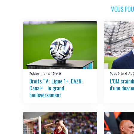
VOUS POUR
Publié hier à 19h49
Publié le 6 A
Droits TV : Ligue 1+, DAZN,
L’OM craindr
Canal+… le grand
d’une desce
bouleversement