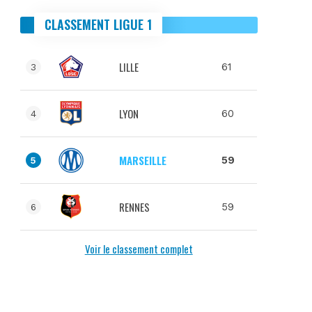
CLASSEMENT LIGUE 1
LILLE
61
3
LYON
60
4
MARSEILLE
59
5
RENNES
59
6
Voir le classement complet