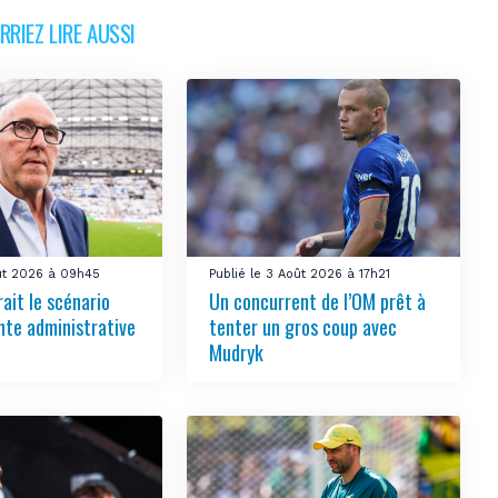
RIEZ LIRE AUSSI
oût 2026 à 09h45
Publié le 3 Août 2026 à 17h21
ait le scénario
Un concurrent de l’OM prêt à
nte administrative
tenter un gros coup avec
Mudryk