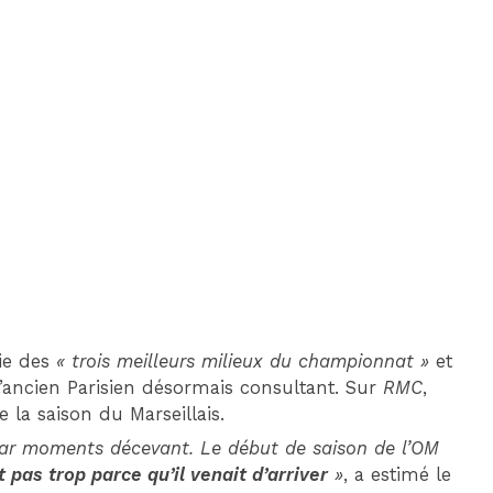
DIM 30 AOÛT
20H45
MONACO
MARSEILLE
tie des
« trois meilleurs milieux du championnat »
et
 l’ancien Parisien désormais consultant. Sur
RMC
,
 la saison du Marseillais.
é par moments décevant. Le début de saison de l’OM
t pas trop parce qu’il venait d’arriver
»
, a estimé le