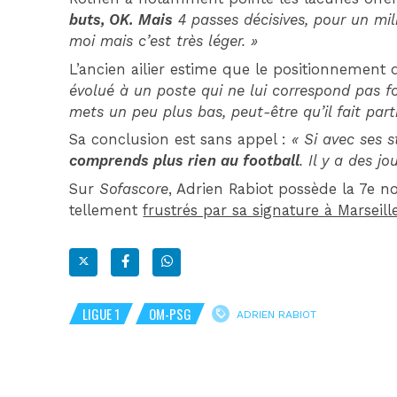
buts, OK. Mais
4 passes décisives, pour un mi
moi mais c’est très léger. »
L’ancien ailier estime que le positionnement d
évolué à un poste qui ne lui correspond pas f
mets un peu plus bas, peut-être qu’il fait part
Sa conclusion est sans appel :
« Si avec ses st
comprends plus rien au football
. Il y a des j
Sur
Sofascore
, Adrien Rabiot possède la 7e n
tellement
frustrés par sa signature à Marseill
LIGUE 1
OM-PSG
ADRIEN RABIOT