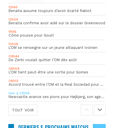
12h45
Benatia assume toujours d’avoir écarté Rabiot
12h04
Benatia confirme avoir aidé sur le dossier Greenwood
11h16
Côme pousse pour Gouiri
10h26
L’OM se renseigne sur un jeune attaquant ivoirien
09h44
De Zerbi voulait quitter l’OM dès août
08h59
L’OM tient peut-être une sortie pour Gomes
08h13
Accord trouvé entre l’OM et la Real Sociedad pour Aguerd
Hier à 23h56
Newcastle avance ses pions pour Højbjerg, son agent sort du silence
TOUT VOIR
DERNIERS & PROCHAINS MATCHS