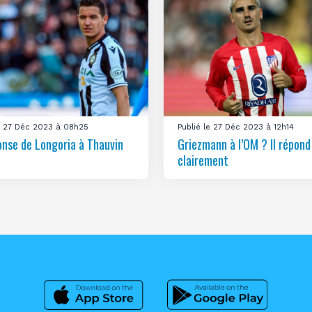
le 27 Déc 2023 à 08h25
Publié le 27 Déc 2023 à 12h14
onse de Longoria à Thauvin
Griezmann à l’OM ? Il répond
clairement