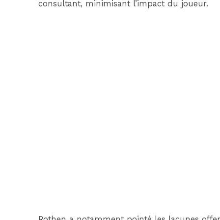
consultant, minimisant l’impact du joueur.
Rothen a notamment pointé les lacunes offen