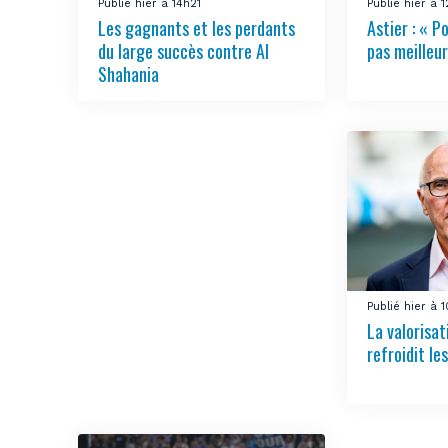
Publié hier à 14h21
Publié hier à 
Les gagnants et les perdants
Astier : « Po
du large succès contre Al
pas meilleur
Shahania
Publié hier à 
La valorisa
refroidit le