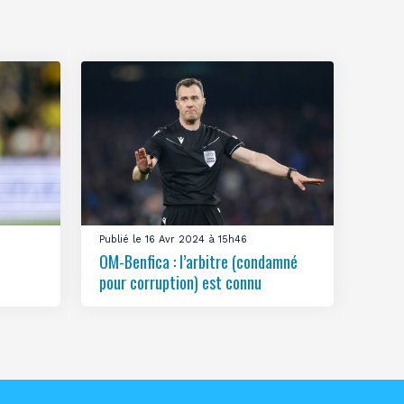
Publié le 16 Avr 2024 à 15h46
OM-Benfica : l’arbitre (condamné
pour corruption) est connu