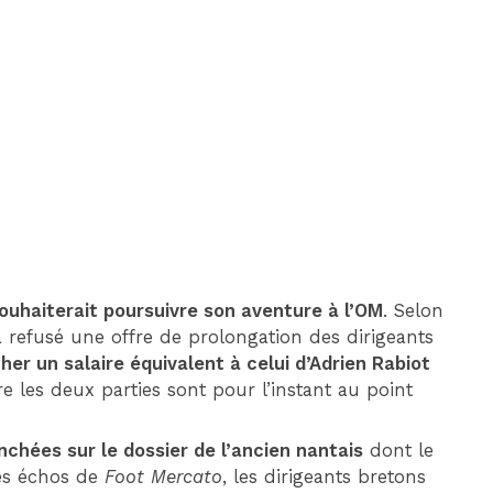
DIM 30 AOÛT
20H45
MONACO
MARSEILLE
ouhaiterait poursuivre son aventure à l’OM
. Selon
 a refusé une offre de prolongation des dirigeants
her un salaire équivalent à celui d’Adrien Rabiot
re les deux parties sont pour l’instant au point
nchées sur le dossier de l’ancien nantais
dont le
les échos de
Foot Mercato
, les dirigeants bretons