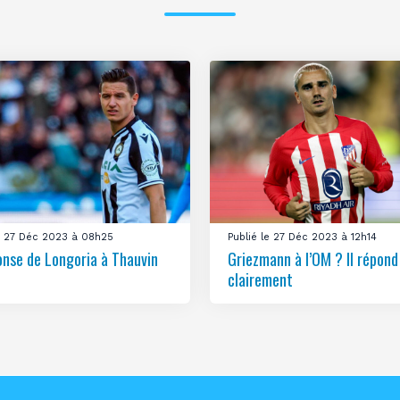
le 27 Déc 2023 à 08h25
Publié le 27 Déc 2023 à 12h14
onse de Longoria à Thauvin
Griezmann à l’OM ? Il répond
clairement