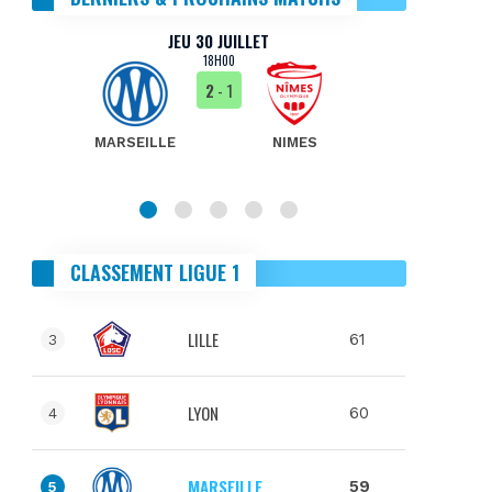
JEU 30 JUILLET
18H00
2
- 1
MARSEILLE
NIMES
MA
CLASSEMENT LIGUE 1
LILLE
61
3
LYON
60
4
MARSEILLE
59
5