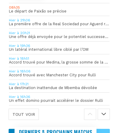
08h35
Le départ de Paixão se précise
Hier à 21h06
La première offre de la Real Sociedad pour Aguerd refusée par l’OM
Hier à 20h21
Une offre déjà envoyée pour le potentiel successeur de Rulli
Hier à 19h36
Un latéral international libre ciblé par l’OM
Hier à 18h51
Accord trouvé pour Medina, la grosse somme de la vente dévoilée
Hier à 18h06
Accord trouvé avec Manchester City pour Rulli
Hier à 17h21
La destination inattendue de Mbemba dévoilée
Hier à 16h36
Un effet domino pourrait accélérer le dossier Rulli
TOUT VOIR
DERNIERS & PROCHAINS MATCHS