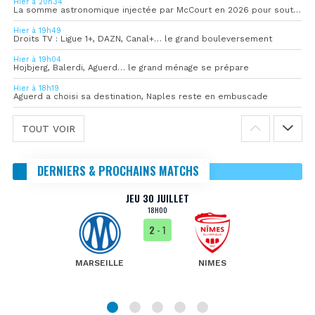
Hier à 20h34
La somme astronomique injectée par McCourt en 2026 pour soutenir l’OM
Hier à 19h49
Droits TV : Ligue 1+, DAZN, Canal+… le grand bouleversement
Hier à 19h04
Hojbjerg, Balerdi, Aguerd… le grand ménage se prépare
Hier à 18h19
Aguerd a choisi sa destination, Naples reste en embuscade
TOUT VOIR
DERNIERS & PROCHAINS MATCHS
JEU 30 JUILLET
18H00
2
- 1
MARSEILLE
NIMES