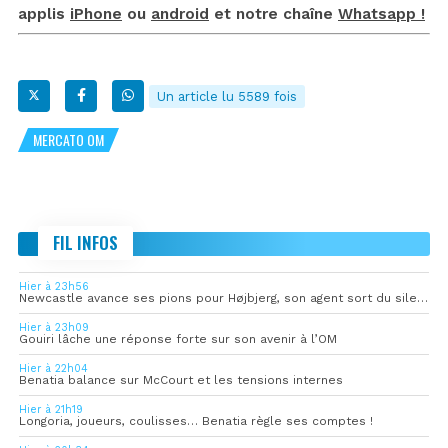
applis
iPhone
ou
android
et notre chaîne
Whatsapp !
Un article lu 5589 fois
MERCATO OM
FIL INFOS
Hier à 23h56
Newcastle avance ses pions pour Højbjerg, son agent sort du silence
Hier à 23h09
Gouiri lâche une réponse forte sur son avenir à l’OM
Hier à 22h04
Benatia balance sur McCourt et les tensions internes
Hier à 21h19
Longoria, joueurs, coulisses… Benatia règle ses comptes !