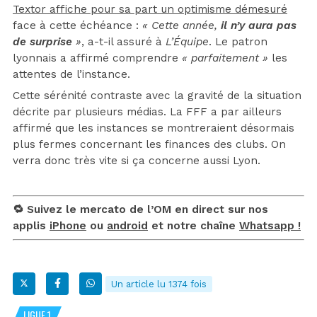
Textor affiche pour sa part un optimisme démesuré
face à cette échéance :
« Cette année,
il n’y aura pas
de surprise
»
, a-t-il assuré à
L’Équipe
. Le patron
lyonnais a affirmé comprendre
« parfaitement »
les
attentes de l’instance.
Cette sérénité contraste avec la gravité de la situation
décrite par plusieurs médias. La FFF a par ailleurs
affirmé que les instances se montreraient désormais
plus fermes concernant les finances des clubs. On
verra donc très vite si ça concerne aussi Lyon.
🔁 Suivez le mercato de l’OM en direct sur nos
applis
iPhone
ou
android
et notre chaîne
Whatsapp !
Un article lu 1374 fois
LIGUE 1