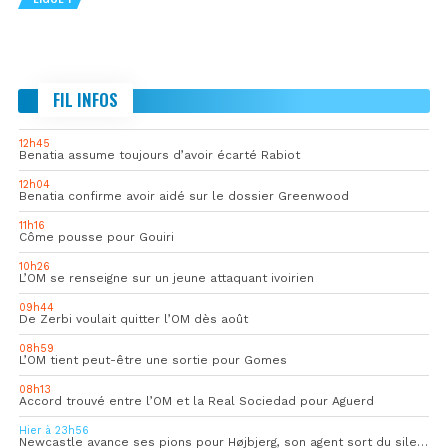
FIL INFOS
12h45
Benatia assume toujours d’avoir écarté Rabiot
12h04
Benatia confirme avoir aidé sur le dossier Greenwood
11h16
Côme pousse pour Gouiri
10h26
L’OM se renseigne sur un jeune attaquant ivoirien
09h44
De Zerbi voulait quitter l’OM dès août
08h59
L’OM tient peut-être une sortie pour Gomes
08h13
Accord trouvé entre l’OM et la Real Sociedad pour Aguerd
Hier à 23h56
Newcastle avance ses pions pour Højbjerg, son agent sort du silence