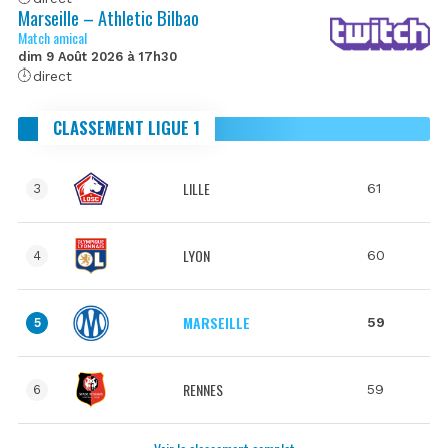
Marseille – Athletic Bilbao
Match amical
dim 9 Août 2026 à 17h30
direct
CLASSEMENT LIGUE 1
LILLE
61
3
LYON
60
4
MARSEILLE
59
5
RENNES
59
6