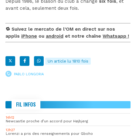
Depuis 1986, le blason du club a changé
six fois
, et
avant cela, seulement deux fois.
🔁 Suivez le mercato de l’OM en direct sur nos
applis
iPhone
ou
android
et notre chaîne
Whatsapp !
Un article lu 1810 fois
PABLO LONGORIA
FIL INFOS
14h12
Newcastle proche d’un accord pour Højbjerg
13h27
Lorenzi a pris des renseignements pour Gboho