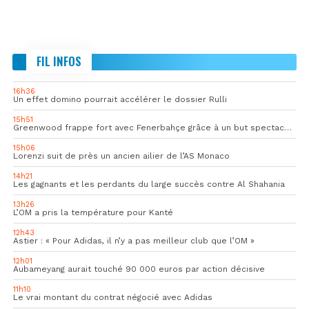
FIL INFOS
16h36
Un effet domino pourrait accélérer le dossier Rulli
15h51
Greenwood frappe fort avec Fenerbahçe grâce à un but spectaculaire
15h06
Lorenzi suit de près un ancien ailier de l’AS Monaco
14h21
Les gagnants et les perdants du large succès contre Al Shahania
13h26
L’OM a pris la température pour Kanté
12h43
Astier : « Pour Adidas, il n’y a pas meilleur club que l’OM »
12h01
Aubameyang aurait touché 90 000 euros par action décisive
11h10
Le vrai montant du contrat négocié avec Adidas