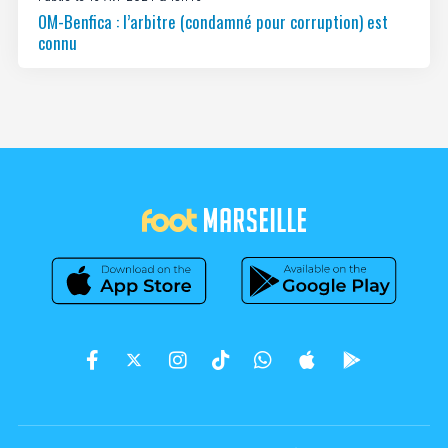
OM-Benfica : l’arbitre (condamné pour corruption) est
connu