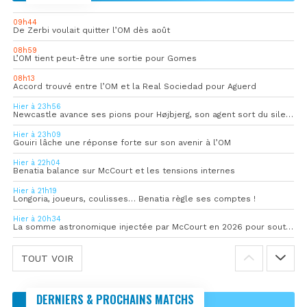
09h44
De Zerbi voulait quitter l’OM dès août
08h59
L’OM tient peut-être une sortie pour Gomes
08h13
Accord trouvé entre l’OM et la Real Sociedad pour Aguerd
Hier à 23h56
Newcastle avance ses pions pour Højbjerg, son agent sort du silence
Hier à 23h09
Gouiri lâche une réponse forte sur son avenir à l’OM
Hier à 22h04
Benatia balance sur McCourt et les tensions internes
Hier à 21h19
Longoria, joueurs, coulisses… Benatia règle ses comptes !
Hier à 20h34
La somme astronomique injectée par McCourt en 2026 pour soutenir l’OM
TOUT VOIR
DERNIERS & PROCHAINS MATCHS