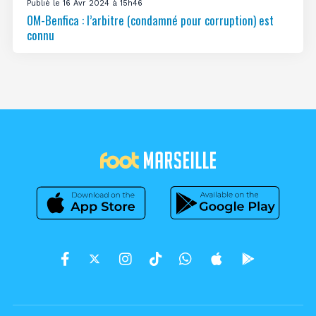
Publié le 16 Avr 2024 à 15h46
OM-Benfica : l’arbitre (condamné pour corruption) est
connu