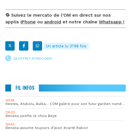
🔁 Suivez le mercato de l’OM en direct sur nos
applis
iPhone
ou
android
et notre chaîne
Whatsapp !
Un article lu 3798 fois
GEOFFREY KONDOGBIA
FIL INFOS
14h18
Restes, Atubolu, Bulka… L’OM galère pour son futur gardien numéro 1
13h33
Benatia justifie le choix Beye
12h45
Benatia assume toujours d’avoir écarté Rabiot