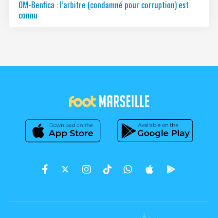
OM-Benfica : l’arbitre (condamné pour corruption) est
connu