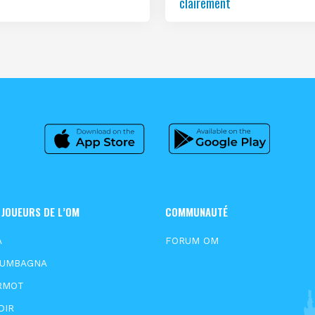
clairement
 JOUEURS DE L’OM
COMMUNAUTÉ
A
FORUM OM
OUMBAGNA
RMOT
DIR