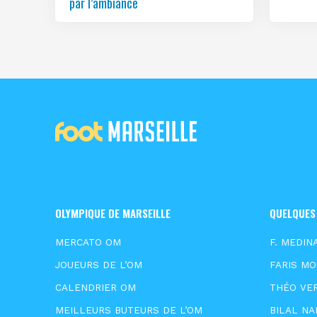
par l’ambiance
OLYMPIQUE DE MARSEILLE
QUELQUES
MERCATO OM
F. MEDIN
JOUEURS DE L’OM
FARIS M
CALENDRIER OM
THÉO VE
MEILLEURS BUTEURS DE L’OM
BILAL NA