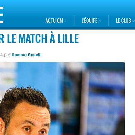
ACTU OM
L’ÉQUIPE
LE CLUB
R LE MATCH À LILLE
24 par
Romain Boselli