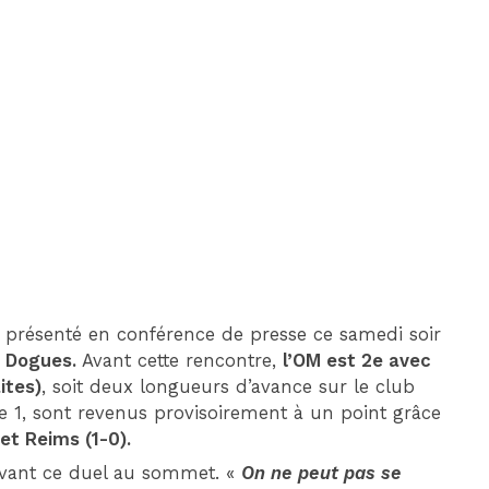
DIM 30 AOÛT
20H45
MONACO
MARSEILLE
st présenté en conférence de presse ce samedi soir
 Dogues.
Avant cette rencontre,
l’OM est 2e avec
ites)
, soit deux longueurs d’avance sur le club
ue 1, sont revenus provisoirement à un point grâce
 et Reims (1-0).
 avant ce duel au sommet. «
On ne peut pas se