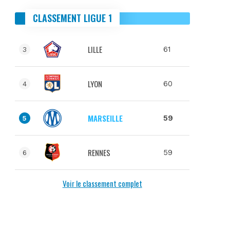
CLASSEMENT LIGUE 1
LILLE
61
3
LYON
60
4
MARSEILLE
59
5
RENNES
59
6
Voir le classement complet