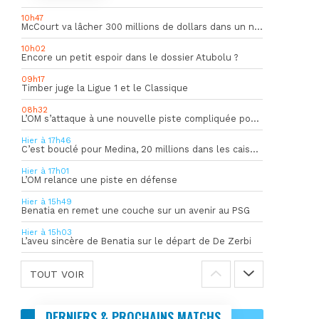
10h47
McCourt va lâcher 300 millions de dollars dans un nouveau projet
10h02
Encore un petit espoir dans le dossier Atubolu ?
09h17
Timber juge la Ligue 1 et le Classique
08h32
L’OM s’attaque à une nouvelle piste compliquée pour la succession de Rulli
Hier à 17h46
C’est bouclé pour Medina, 20 millions dans les caisses de l’OM
Hier à 17h01
L’OM relance une piste en défense
Hier à 15h49
Benatia en remet une couche sur un avenir au PSG
Hier à 15h03
L’aveu sincère de Benatia sur le départ de De Zerbi
TOUT VOIR
DERNIERS & PROCHAINS MATCHS