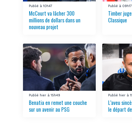
Publié à 10h47
Publié à 09h17
McCourt va lâcher 300
Timber juge 
millions de dollars dans un
Classique
nouveau projet
Publié hier à 15h49
Publié hier à 
Benatia en remet une couche
L’aveu sincè
sur un avenir au PSG
le départ de