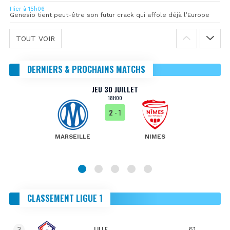
Hier à 15h06
Genesio tient peut-être son futur crack qui affole déjà l’Europe
TOUT VOIR
DERNIERS & PROCHAINS MATCHS
JEU 30 JUILLET
18H00
2
- 1
MARSEILLE
NIMES
CLASSEMENT LIGUE 1
LILLE
61
3