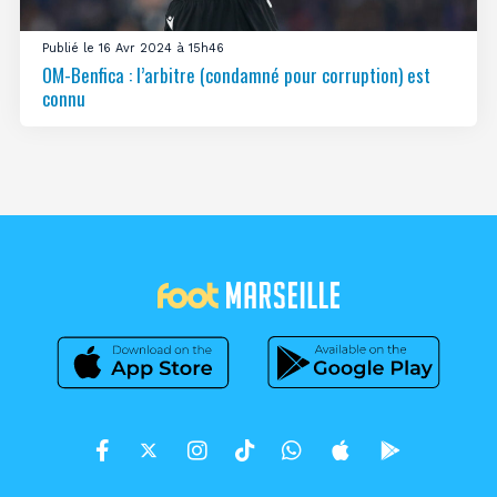
Publié le 16 Avr 2024 à 15h46
OM-Benfica : l’arbitre (condamné pour corruption) est
connu