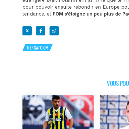
étrangère avait notamment affirmé que le Tric
pour pouvoir ensuite rebondir en Europe pour 
tendance, et
l’OM s’éloigne un peu plus de P
MERCATO OM
VOUS POUR