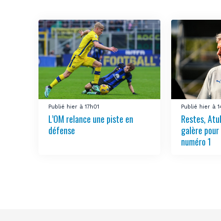
Publié hier à 17h01
Publié hier à 
L’OM relance une piste en
Restes, Atu
défense
galère pour
numéro 1