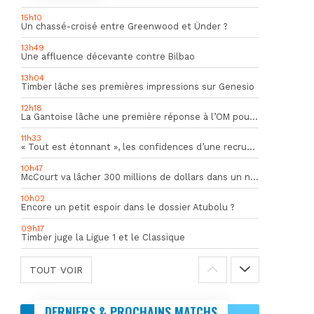
15h10
Un chassé-croisé entre Greenwood et Ünder ?
13h49
Une affluence décevante contre Bilbao
13h04
Timber lâche ses premières impressions sur Genesio
12h18
La Gantoise lâche une première réponse à l’OM pour Goore
11h33
« Tout est étonnant », les confidences d’une recrue du mercato hivernal de l’OM
10h47
McCourt va lâcher 300 millions de dollars dans un nouveau projet
10h02
Encore un petit espoir dans le dossier Atubolu ?
09h17
Timber juge la Ligue 1 et le Classique
TOUT VOIR
DERNIERS & PROCHAINS MATCHS