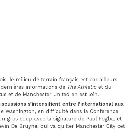
DIM 30 AOÛT
20H45
MONACO
MARSEILLE
s, le milieu de terrain français est par ailleurs
s dernières informations de
The Athletic
et du
tus et de Manchester United en est loin.
discussions s’intensifient entre l’international aux
de Washington, en difficulté dans la Conférence
er un gros coup avec la signature de Paul Pogba, et
evin De Bruyne, qui va quitter Manchester City cet