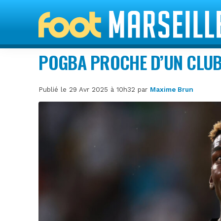
POGBA PROCHE D’UN CLUB
Publié le 29 Avr 2025 à 10h32 par
Maxime Brun