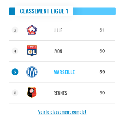
CLASSEMENT LIGUE 1
LILLE
61
3
LYON
60
4
MARSEILLE
59
5
RENNES
59
6
Voir le classement complet