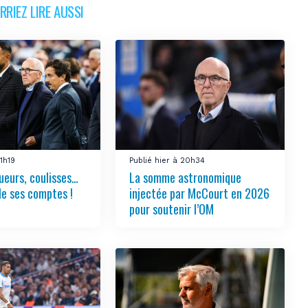
RIEZ LIRE AUSSI
21h19
Publié hier à 20h34
ueurs, coulisses…
La somme astronomique
le ses comptes !
injectée par McCourt en 2026
pour soutenir l’OM