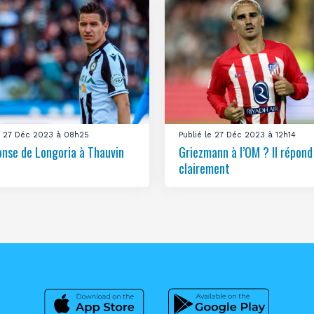
le 27 Déc 2023 à 08h25
Publié le 27 Déc 2023 à 12h14
onse de Longoria à Thauvin
Griezmann à l’OM ? Il répond
clairement