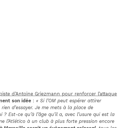
DIM 30 AOÛT
20H45
MONACO
MARSEILLE
 piste d’Antoine Griezmann pour renforcer l’attaque
ment son idée
:
« Si l’OM peut espérer attirer
 rien d’essayer. Je me mets à la place de
? Est-ce qu’à l’âge qu’il a, avec l’usure qui est la
e l’Atlético à un club à plus forte pression encore