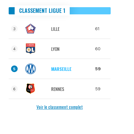
CLASSEMENT LIGUE 1
LILLE
61
3
LYON
60
4
MARSEILLE
59
5
RENNES
59
6
Voir le classement complet