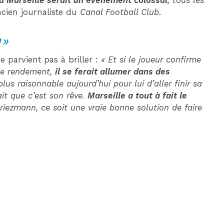
à Marseille serait un évènement colossal
, tous les
ancien journaliste du
Canal Football Club
.
n »
e parvient pas à briller :
« Et si le joueur confirme
 de rendement,
il se ferait allumer dans des
lus raisonnable aujourd’hui pour lui d’aller finir sa
ait que c’est son rêve.
Marseille a tout à fait le
riezmann, ce soit une vraie bonne solution de faire