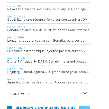
Hier à 23h56
Newcastle avance ses pions pour Højbjerg, son agent sort du silence
Hier à 23h09
Gouiri lâche une réponse forte sur son avenir à l’OM
Hier à 22h04
Benatia balance sur McCourt et les tensions internes
Hier à 21h19
Longoria, joueurs, coulisses… Benatia règle ses comptes !
Hier à 20h34
La somme astronomique injectée par McCourt en 2026 pour soutenir l’OM
Hier à 19h49
Droits TV : Ligue 1+, DAZN, Canal+… le grand bouleversement
Hier à 19h04
Hojbjerg, Balerdi, Aguerd… le grand ménage se prépare
Hier à 18h19
Aguerd a choisi sa destination, Naples reste en embuscade
TOUT VOIR
DERNIERS & PROCHAINS MATCHS