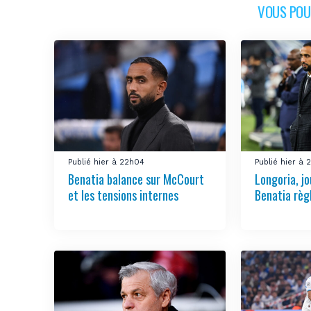
VOUS POUR
Publié hier à 22h04
Publié hier à 
Benatia balance sur McCourt
Longoria, jo
et les tensions internes
Benatia règ