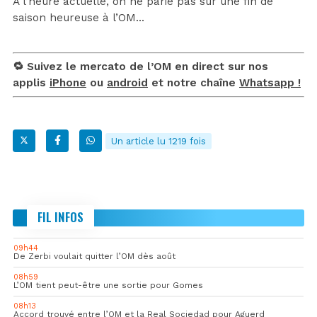
A l’heure actuelle, on ne parie pas sur une fin de
saison heureuse à l’OM…
🔁 Suivez le mercato de l’OM en direct sur nos
applis
iPhone
ou
android
et notre chaîne
Whatsapp !
Un article lu 1219 fois
FIL INFOS
09h44
De Zerbi voulait quitter l’OM dès août
08h59
L’OM tient peut-être une sortie pour Gomes
08h13
Accord trouvé entre l’OM et la Real Sociedad pour Aguerd