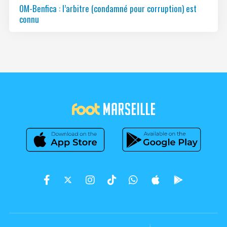
OM-Benfica : l’arbitre (condamné pour corruption) est
connu