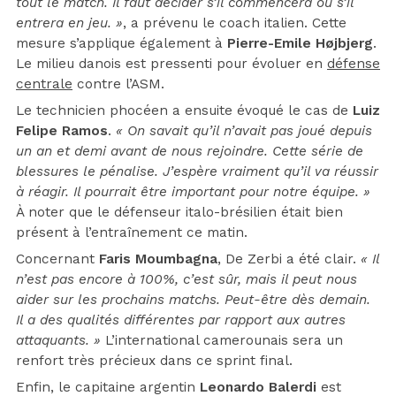
tout le match. Il faut décider s’il commencera ou s’il
entrera en jeu. »
, a prévenu le coach italien. Cette
mesure s’applique également à
Pierre-Emile Højbjerg
.
Le milieu danois est pressenti pour évoluer en
défense
centrale
contre l’ASM.
Le technicien phocéen a ensuite évoqué le cas de
Luiz
Felipe Ramos
.
« On savait qu’il n’avait pas joué depuis
un an et demi avant de nous rejoindre. Cette série de
blessures le pénalise. J’espère vraiment qu’il va réussir
à réagir. Il pourrait être important pour notre équipe. »
À noter que le défenseur italo-brésilien était bien
présent à l’entraînement ce matin.
Concernant
Faris Moumbagna
, De Zerbi a été clair.
« Il
n’est pas encore à 100%, c’est sûr, mais il peut nous
aider sur les prochains matchs. Peut-être dès demain.
Il a des qualités différentes par rapport aux autres
attaquants. »
L’international camerounais sera un
renfort très précieux dans ce sprint final.
Enfin, le capitaine argentin
Leonardo Balerdi
est