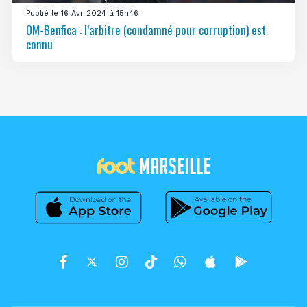
Publié le 16 Avr 2024 à 15h46
OM-Benfica : l’arbitre (condamné pour corruption) est
connu