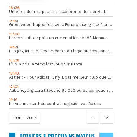
16h36
Un effet domino pourrait accélérer le dossier Rulli
15h51
Greenwood frappe fort avec Fenerbahçe grâce à un but spectaculaire
15h06
Lorenzi suit de près un ancien ailier de l’AS Monaco
14h21
Les gagnants et les perdants du large succès contre Al Shahania
13h26
L’OM a pris la température pour Kanté
12h43
Astier : « Pour Adidas, il n’y a pas meilleur club que l’OM »
12h01
Aubameyang aurait touché 90 000 euros par action décisive
11h10
Le vrai montant du contrat négocié avec Adidas
TOUT VOIR
DERNIERS & PROCHAINS MATCHS