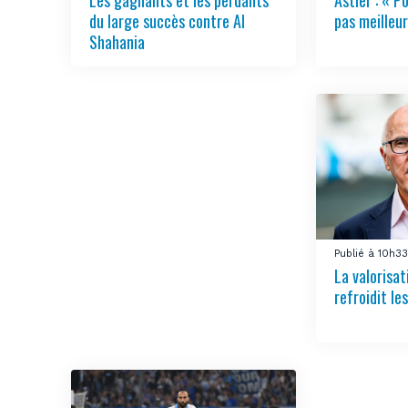
du large succès contre Al
pas meilleur
Shahania
Publié à 10h3
La valorisa
refroidit le