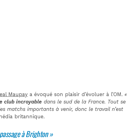
DIM 30 AOÛT
20H45
MONACO
MARSEILLE
eal Maupay
a évoqué son plaisir d’évoluer à l’OM.
«
ce club incroyable
dans le sud de la France. Tout se
s matchs importants à venir, donc le travail n’est
média britannique.
 passage à Brighton »