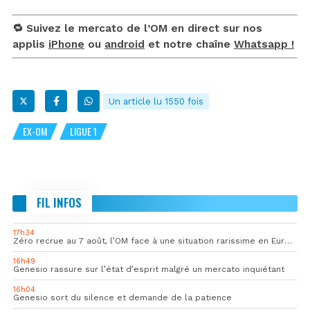
🔁 Suivez le mercato de l’OM en direct sur nos
applis
iPhone
ou
android
et notre chaîne
Whatsapp !
Un article lu 1550 fois
EX-OM
LIGUE 1
FIL INFOS
17h34
Zéro recrue au 7 août, l’OM face à une situation rarissime en Europe
16h49
Genesio rassure sur l’état d’esprit malgré un mercato inquiétant
16h04
Genesio sort du silence et demande de la patience