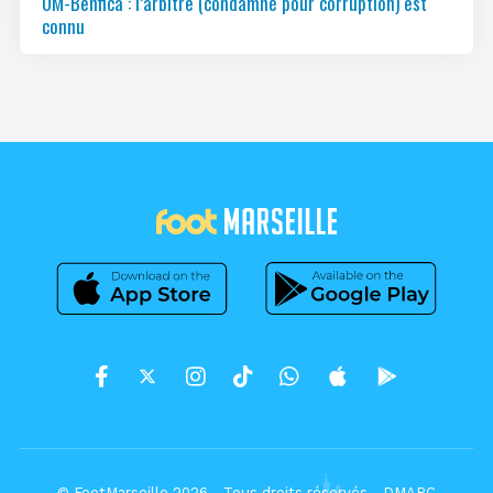
OM-Benfica : l’arbitre (condamné pour corruption) est
connu
© FootMarseille 2026 - Tous droits réservés -
DMARC