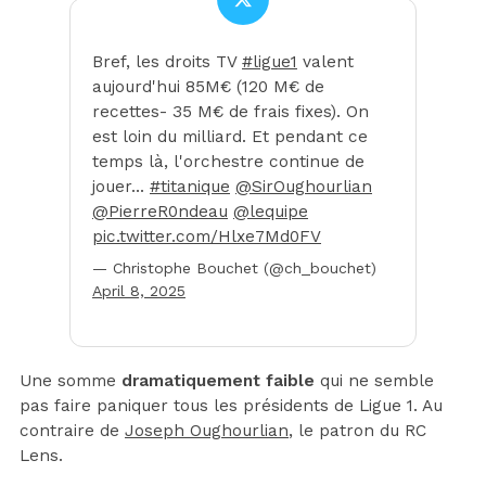
Bref, les droits TV
#ligue1
valent
aujourd'hui 85M€ (120 M€ de
recettes- 35 M€ de frais fixes). On
est loin du milliard. Et pendant ce
temps là, l'orchestre continue de
jouer…
#titanique
@SirOughourlian
@PierreR0ndeau
@lequipe
pic.twitter.com/Hlxe7Md0FV
— Christophe Bouchet (@ch_bouchet)
April 8, 2025
Une somme
dramatiquement faible
qui ne semble
pas faire paniquer tous les présidents de Ligue 1. Au
contraire de
Joseph Oughourlian
, le patron du RC
Lens.