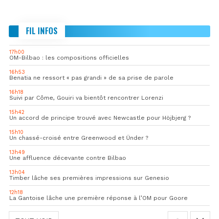
FIL INFOS
17h00
OM-Bilbao : les compositions officielles
16h53
Benatia ne ressort « pas grandi » de sa prise de parole
16h18
Suivi par Côme, Gouiri va bientôt rencontrer Lorenzi
15h42
Un accord de principe trouvé avec Newcastle pour Höjbjerg ?
15h10
Un chassé-croisé entre Greenwood et Ünder ?
13h49
Une affluence décevante contre Bilbao
13h04
Timber lâche ses premières impressions sur Genesio
12h18
La Gantoise lâche une première réponse à l’OM pour Goore