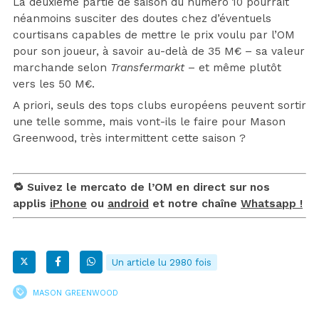
La deuxième partie de saison du numéro 10 pourrait
néanmoins susciter des doutes chez d’éventuels
courtisans capables de mettre le prix voulu par l’OM
pour son joueur, à savoir au-delà de 35 M€ – sa valeur
marchande selon
Transfermarkt
– et même plutôt
vers les 50 M€.
A priori, seuls des tops clubs européens peuvent sortir
une telle somme, mais vont-ils le faire pour Mason
Greenwood, très intermittent cette saison ?
🔁 Suivez le mercato de l’OM en direct sur nos
applis
iPhone
ou
android
et notre chaîne
Whatsapp !
Un article lu 2980 fois
MASON GREENWOOD