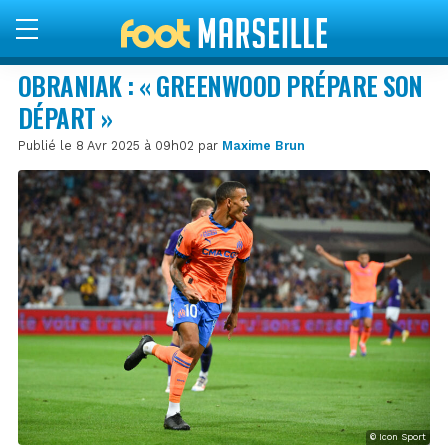
OBRANIAK : « GREENWOOD PRÉPARE SON
DÉPART »
Publié le 8 Avr 2025 à 09h02 par
Maxime Brun
© Icon Sport