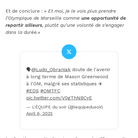
Et de conclure : «
Et moi, je le vois plus prendre
l’Olympique de Marseille comme
une opportunité de
repartir ailleurs
, plutôt qu’une volonté de s’engager
dans la durée.
«
🗣️
@Ludo_Obraniak
doute de l'avenir
à long terme de Mason Greenwood
à l'OM, malgré ses statistiques ✈️
#EDS
#OMTFC
pic.twitter.com/V0gThNBCyE
— L'ÉQUIPE du soir (@lequipedusoir)
April 6, 2025