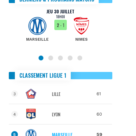
JEU 30 JUILLET
18H00
2
- 1
MARSEILLE
NIMES
MA
CLASSEMENT LIGUE 1
LILLE
61
3
LYON
60
4
MARSEILLE
59
5