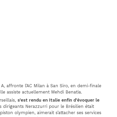
DIM 30 AOÛT
20H45
MONACO
MARSEILLE
e A, affronte l’AC Milan à San Siro, en demi-finale
elle assiste actuellement Mehdi Benatia.
rseillais,
s’est rendu en Italie enfin d’évoquer le
dirigeants Nerazzurri pour le Brésilien était
u piston olympien, aimerait s’attacher ses services