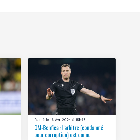
Publié le 16 Avr 2024 à 15h46
OM-Benfica : l’arbitre (condamné
pour corruption) est connu