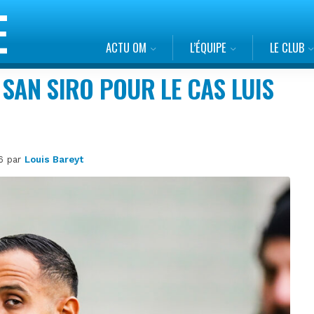
ACTU OM
L’ÉQUIPE
LE CLUB
 SAN SIRO POUR LE CAS LUIS
46 par
Louis Bareyt