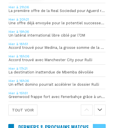
Hier à 21h06
La première offre de la Real Sociedad pour Aguerd refusée par l’OM
Hier à 20h21
Une offre déjà envoyée pour le potentiel successeur de Rulli
Hier à 19h36
Un latéral international libre ciblé par l’OM
Hier à 18h51
Accord trouvé pour Medina, la grosse somme de la vente dévoilée
Hier à 18h06
Accord trouvé avec Manchester City pour Rulli
Hier à 17h21
La destination inattendue de Mbemba dévoilée
Hier à 16h36
Un effet domino pourrait accélérer le dossier Rulli
Hier à 15h51
Greenwood frappe fort avec Fenerbahçe grâce à un but spectaculaire
TOUT VOIR
DERNIERS & PROCHAINS MATCHS