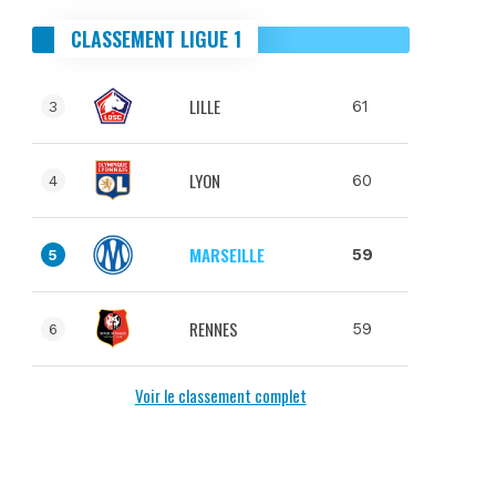
CLASSEMENT LIGUE 1
LILLE
61
3
LYON
60
4
MARSEILLE
59
5
RENNES
59
6
Voir le classement complet