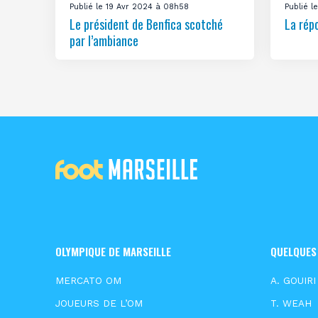
Publié le 19 Avr 2024 à 08h58
Publié 
Le président de Benfica scotché
La rép
par l’ambiance
OLYMPIQUE DE MARSEILLE
QUELQUES
MERCATO OM
A. GOUIRI
JOUEURS DE L’OM
T. WEAH