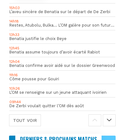
15h03
L’aveu sincère de Benatia sur le départ de De Zerbi
14h18
Restes, Atubolu, Bulka… L’OM galère pour son futur gardien numéro 1
13h33
Benatia justifie le choix Beye
12h45
Benatia assume toujours d’avoir écarté Rabiot
12h04
Benatia confirme avoir aidé sur le dossier Greenwood
11h16
Côme pousse pour Gouiri
10h26
L’OM se renseigne sur un jeune attaquant ivoirien
09h44
De Zerbi voulait quitter l’OM dès août
TOUT VOIR
DERNIERS & PROCHAINS MATCHS