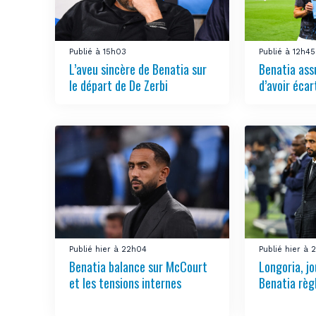
Publié à 15h03
Publié à 12h45
L’aveu sincère de Benatia sur
Benatia ass
le départ de De Zerbi
d’avoir écar
Publié hier à 22h04
Publié hier à 
Benatia balance sur McCourt
Longoria, jo
et les tensions internes
Benatia règ