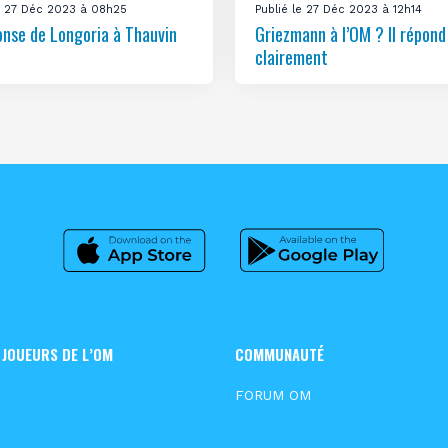
le 27 Déc 2023 à 08h25
Publié le 27 Déc 2023 à 12h14
onse de Longoria à Thauvin
Griezmann à l’OM ? Il répond
clairement
 JOUEURS DE L’OM
COMMUNAUTÉ
FORUM OM