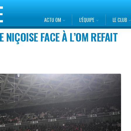
ACTU OM
L’ÉQUIPE
LE CLUB
E NIÇOISE FACE À L’OM REFAIT