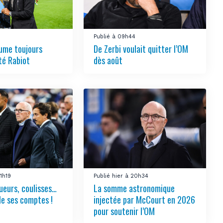
Publié à 09h44
ume toujours
De Zerbi voulait quitter l’OM
té Rabiot
dès août
21h19
Publié hier à 20h34
ueurs, coulisses…
La somme astronomique
le ses comptes !
injectée par McCourt en 2026
pour soutenir l’OM