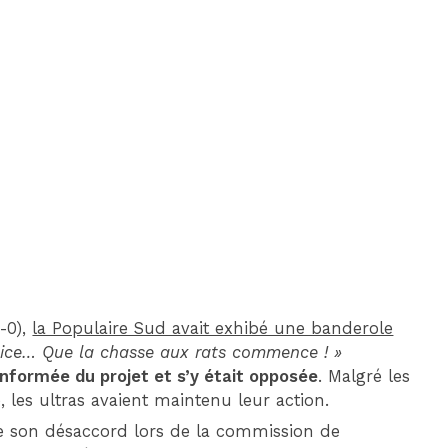
DIM 30 AOÛT
20H45
MONACO
MARSEILLE
-0),
la Populaire Sud avait exhibé une banderole
e Nice… Que la chasse aux rats commence ! »
 informée du projet et s’y était opposée
. Malgré les
, les ultras avaient maintenu leur action.
de son désaccord lors de la commission de