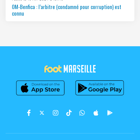
OM-Benfica : l’arbitre (condamné pour corruption) est
connu