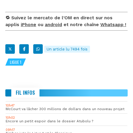
🔁 Suivez le mercato de l’OM en direct sur nos
applis
iPhone
ou
android
et notre chaîne
Whatsapp !
Un article lu 7494 fois
LIGUE 1
FIL INFOS
10h47
McCourt va lâcher 300 millions de dollars dans un nouveau projet
10h02
Encore un petit espoir dans le dossier Atubolu ?
09h17