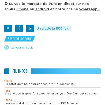
🔁 Suivez le mercato de l’OM en direct sur nos
applis
iPhone
ou
android
et notre chaîne
Whatsapp !
Un article lu 1502 fois
STADE VÉLODROME
GERONIMO RULLI
FIL INFOS
16h36
Un effet domino pourrait accélérer le dossier Rulli
15h51
Greenwood frappe fort avec Fenerbahçe grâce à un but spectaculaire
15h06
Lorenzi suit de près un ancien ailier de l’AS Monaco