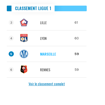
CLASSEMENT LIGUE 1
LILLE
61
3
LYON
60
4
MARSEILLE
59
5
RENNES
59
6
Voir le classement complet