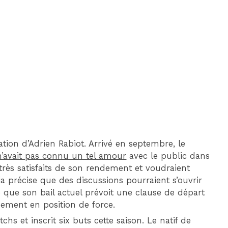
DIM 30 AOÛT
20H45
MONACO
MARSEILLE
tion d’Adrien Rabiot. Arrivé en septembre, le
 n’avait pas connu un tel amour
avec le public dans
 très satisfaits de son rendement et voudraient
a précise que des discussions pourraient s’ouvrir
te que son bail actuel prévoit une clause de départ
uement en position de force.
hs et inscrit six buts cette saison. Le natif de