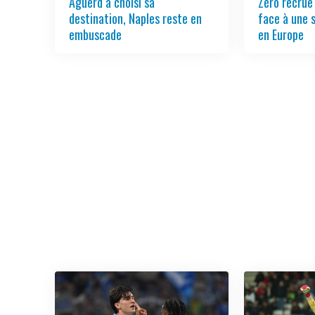
Aguerd a choisi sa
Zéro recrue
destination, Naples reste en
face à une 
embuscade
en Europe