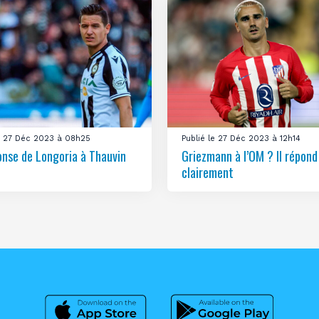
le 27 Déc 2023 à 08h25
Publié le 27 Déc 2023 à 12h14
onse de Longoria à Thauvin
Griezmann à l’OM ? Il répond
clairement