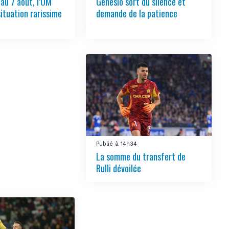
 au 7 août, l’OM
Genesio sort du silence et
situation rarissime
demande de la patience
Publié à 14h34
La somme du transfert de
Rulli dévoilée