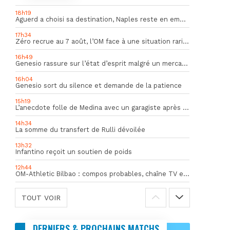
18h19
Aguerd a choisi sa destination, Naples reste en embuscade
17h34
Zéro recrue au 7 août, l’OM face à une situation rarissime en Europe
16h49
Genesio rassure sur l’état d’esprit malgré un mercato inquiétant
16h04
Genesio sort du silence et demande de la patience
15h19
L’anecdote folle de Medina avec un garagiste après le Mondial
14h34
La somme du transfert de Rulli dévoilée
13h32
Infantino reçoit un soutien de poids
12h44
OM-Athletic Bilbao : compos probables, chaîne TV et heure du match
TOUT VOIR
DERNIERS & PROCHAINS MATCHS