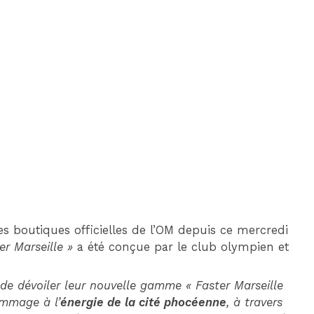
DIM 30 AOÛT
20H45
MONACO
MARSEILLE
es boutiques officielles de l’OM depuis ce mercredi
er Marseille »
a été conçue par le club olympien et
 de dévoiler leur nouvelle gamme « Faster Marseille
hommage à l’
énergie de la cité phocéenne
, à travers