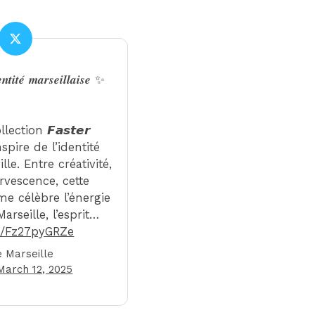
𝒕𝒆́ 𝒎𝒂𝒓𝒔𝒆𝒊𝒍𝒍𝒂𝒊𝒔𝒆 ✨
ection 𝙁𝙖𝙨𝙩𝙚𝙧
 s’inspire de l’identité
lle. Entre créativité,
ervescence, cette
e célèbre l’énergie
arseille, l’esprit…
om/Fz27pyGRZe
 Marseille
March 12, 2025