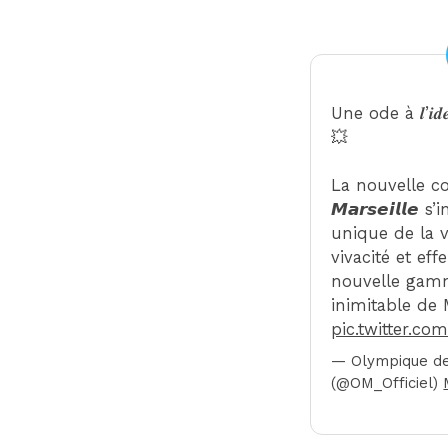
Une ode à 𝒍’𝒊𝒅𝒆𝒏𝒕
💥
La nouvelle coll
𝙈𝙖𝙧𝙨𝙚𝙞𝙡𝙡𝙚
unique de la vi
vivacité et eff
nouvelle gamm
inimitable de M
pic.twitter.c
— Olympique de
(@OM_Officiel)