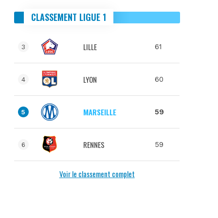
CLASSEMENT LIGUE 1
LILLE
61
3
LYON
60
4
MARSEILLE
59
5
RENNES
59
6
Voir le classement complet