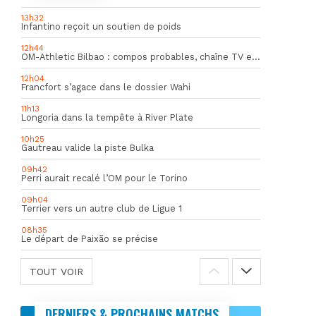
13h32
Infantino reçoit un soutien de poids
12h44
OM-Athletic Bilbao : compos probables, chaîne TV et heure du match
12h04
Francfort s’agace dans le dossier Wahi
11h13
Longoria dans la tempête à River Plate
10h25
Gautreau valide la piste Bulka
09h42
Perri aurait recalé l’OM pour le Torino
09h04
Terrier vers un autre club de Ligue 1
08h35
Le départ de Paixão se précise
TOUT VOIR
DERNIERS & PROCHAINS MATCHS