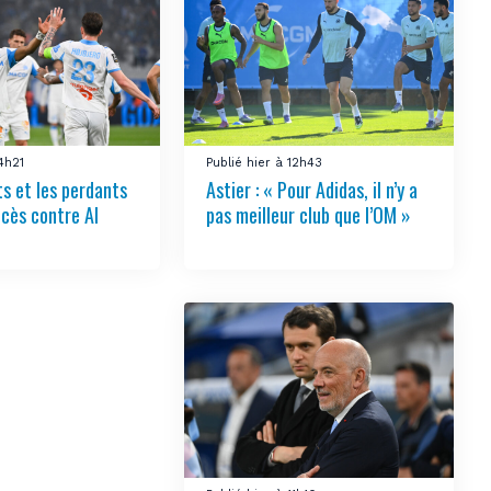
14h21
Publié hier à 12h43
s et les perdants
Astier : « Pour Adidas, il n’y a
ccès contre Al
pas meilleur club que l’OM »