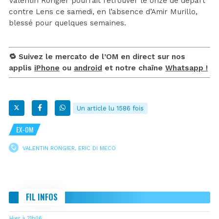
Valentin Rongier pourrait retrouver le onze de départ
contre Lens ce samedi, en l’absence d’Amir Murillo,
blessé pour quelques semaines.
🔁 Suivez le mercato de l’OM en direct sur nos
applis
iPhone
ou
android
et notre chaîne
Whatsapp !
Un article lu 1586 fois
EX-OM
VALENTIN RONGIER
,
ERIC DI MECO
FIL INFOS
Hier à 21h06