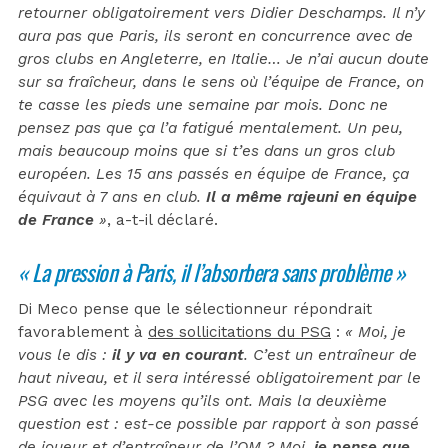
retourner obligatoirement vers Didier Deschamps. Il n’y
aura pas que Paris, ils seront en concurrence avec de
gros clubs en Angleterre, en Italie… Je n’ai aucun doute
sur sa fraîcheur, dans le sens où l’équipe de France, on
te casse les pieds une semaine par mois. Donc ne
pensez pas que ça l’a fatigué mentalement. Un peu,
mais beaucoup moins que si t’es dans un gros club
européen. Les 15 ans passés en équipe de France, ça
équivaut à 7 ans en club.
Il a même rajeuni en équipe
de France
»
, a-t-il déclaré.
« La pression à Paris, il l’absorbera sans problème »
Di Meco pense que le sélectionneur répondrait
favorablement à
des sollicitations du PSG
:
« Moi, je
vous le dis :
il y va en courant
. C’est un entraîneur de
haut niveau, et il sera intéressé obligatoirement par le
PSG avec les moyens qu’ils ont. Mais la deuxième
question est : est-ce possible par rapport à son passé
de joueur et d’entraîneur de l’OM ? Moi,
je pense que