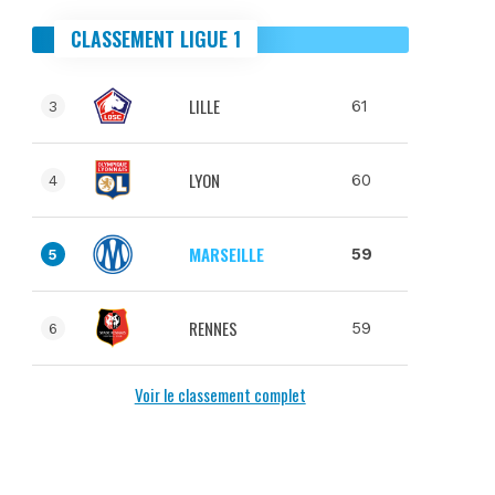
CLASSEMENT LIGUE 1
LILLE
61
3
LYON
60
4
MARSEILLE
59
5
RENNES
59
6
Voir le classement complet