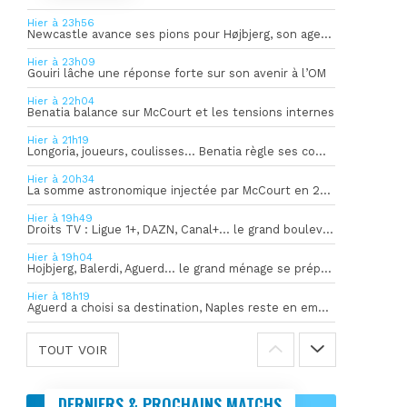
Hier à 23h56
Newcastle avance ses pions pour Højbjerg, son agent sort du silence
Hier à 23h09
Gouiri lâche une réponse forte sur son avenir à l’OM
Hier à 22h04
Benatia balance sur McCourt et les tensions internes
Hier à 21h19
Longoria, joueurs, coulisses… Benatia règle ses comptes !
Hier à 20h34
La somme astronomique injectée par McCourt en 2026 pour soutenir l’OM
Hier à 19h49
Droits TV : Ligue 1+, DAZN, Canal+… le grand bouleversement
Hier à 19h04
Hojbjerg, Balerdi, Aguerd… le grand ménage se prépare
Hier à 18h19
Aguerd a choisi sa destination, Naples reste en embuscade
TOUT VOIR
DERNIERS & PROCHAINS MATCHS