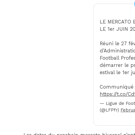
LE MERCATO 
LE 1er JUIN 20
Réuni le 27 fév
d’Administrati
Football Profe
démarrer le p
estival le 1er j
Communiqué
https://t.co/C
— Ligue de Foot
(@LFPfr)
Februa