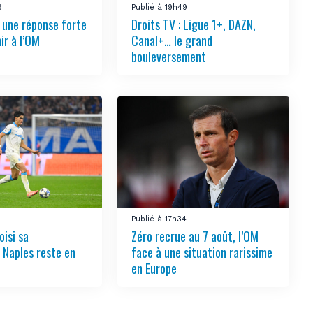
9
Publié à 19h49
e une réponse forte
Droits TV : Ligue 1+, DAZN,
ir à l’OM
Canal+… le grand
bouleversement
Publié à 17h34
oisi sa
Zéro recrue au 7 août, l’OM
, Naples reste en
face à une situation rarissime
en Europe