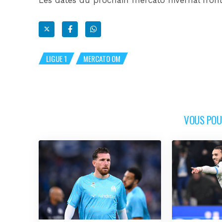
Les dates du prochain mercato hivernal n’o
LIGUE 1
MERCATO OM
VOUS POUR