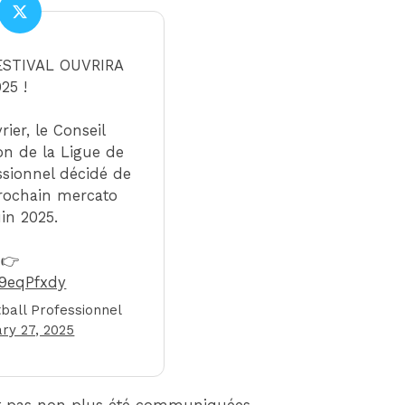
ESTIVAL OUVRIRA
25 !
rier, le Conseil
on de la Ligue de
ssionnel décidé de
rochain mercato
uin 2025.
 👉
d9eqPfxdy
ball Professionnel
ry 27, 2025