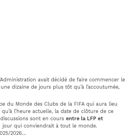
DIM 30 AOÛT
20H45
MONACO
MARSEILLE
’Administration avait décidé de faire commencer le
t une dizaine de jours plus tôt qu’à l’accoutumée,
oupe du Monde des Clubs de la FIFA qui aura lieu
r qu’à l’heure actuelle, la date de clôture de ce
 discussions sont en cours
entre la LFP et
jour qui conviendrait à tout le monde.
2025/2026…