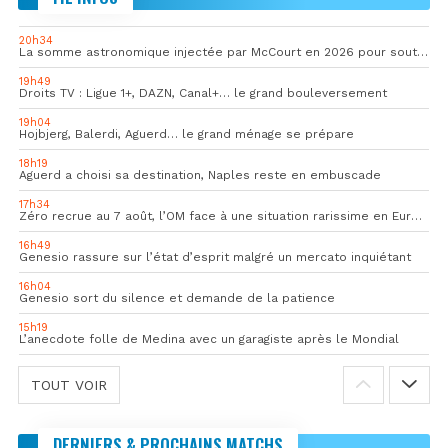
20h34
La somme astronomique injectée par McCourt en 2026 pour soutenir l’OM
19h49
Droits TV : Ligue 1+, DAZN, Canal+… le grand bouleversement
19h04
Hojbjerg, Balerdi, Aguerd… le grand ménage se prépare
18h19
Aguerd a choisi sa destination, Naples reste en embuscade
17h34
Zéro recrue au 7 août, l’OM face à une situation rarissime en Europe
16h49
Genesio rassure sur l’état d’esprit malgré un mercato inquiétant
16h04
Genesio sort du silence et demande de la patience
15h19
L’anecdote folle de Medina avec un garagiste après le Mondial
TOUT VOIR
DERNIERS & PROCHAINS MATCHS