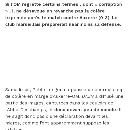
Si l’OM regrette certains termes , dont « corruption
» , il ne désavoue en revanche pas la colère
exprimée après le match contre Auxerre (0-3). Le
club marseillais préparerait néanmoins sa défense.
Samedi soir, Pablo Longoria a poussé un énorme coup
de colère en marge d’Auxerre-OM.
DAZN
a diffusé une
partie des images, capturées dans les couloirs de
l’Abbé-Deschamps, et
donc devant peu de monde
. Il
ne s’agit donc pas d’une déclaration devant les
micros, comme
l’ont apparemment supposé les
arbitres
.