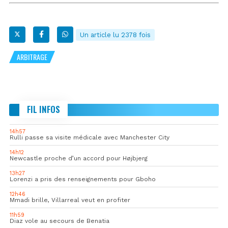
Un article lu 2378 fois
ARBITRAGE
FIL INFOS
14h57
Rulli passe sa visite médicale avec Manchester City
14h12
Newcastle proche d’un accord pour Højbjerg
13h27
Lorenzi a pris des renseignements pour Gboho
12h46
Mmadi brille, Villarreal veut en profiter
11h59
Diaz vole au secours de Benatia