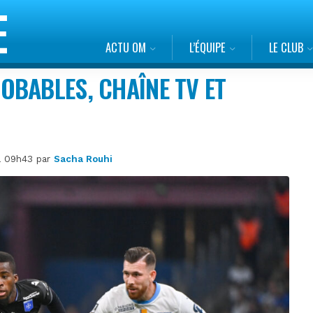
ACTU OM
L’ÉQUIPE
LE CLUB
OBABLES, CHAÎNE TV ET
 à 09h43 par
Sacha Rouhi