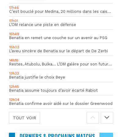
17h46
C’est bouclé pour Medina, 20 millions dans les caisses de l’OM
17h01
L’OM relance une piste en défense
15h49
Benatia en remet une couche sur un avenir au PSG
15h03
L’aveu sincère de Benatia sur le départ de De Zerbi
14h18
Restes, Atubolu, Bulka… L’OM galère pour son futur gardien numéro 1
13h33
Benatia justifie le choix Beye
12h45
Benatia assume toujours d’avoir écarté Rabiot
12h04
Benatia confirme avoir aidé sur le dossier Greenwood
TOUT VOIR
DERNIERS & PROCHAINS MATCHS