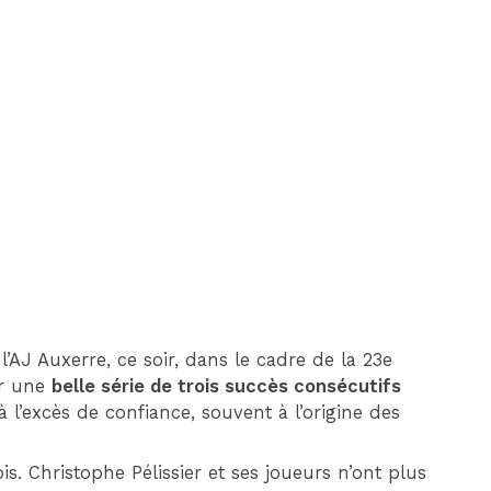
DIM 30 AOÛT
20H45
MONACO
MARSEILLE
’AJ Auxerre, ce soir, dans le cadre de la 23e
ur une
belle série de trois succès consécutifs
 à l’excès de confiance, souvent à l’origine des
is. Christophe Pélissier et ses joueurs n’ont plus