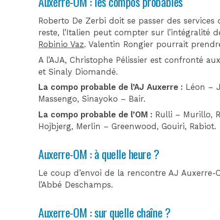
Auxerre-OM : les compos probables
Roberto De Zerbi doit se passer des services
reste, l’Italien peut compter sur l’intégralit
Robinio Vaz
. Valentin Rongier pourrait prendre
A l’AJA, Christophe Pélissier est confronté a
et Sinaly Diomandé.
La compo probable de l’AJ Auxerre :
Léon – J
Massengo, Sinayoko – Bair.
La compo probable de l’OM :
Rulli – Murillo, 
Hojbjerg, Merlin – Greenwood, Gouiri, Rabiot.
Auxerre-OM : à quelle heure ?
Le coup d’envoi de la rencontre AJ Auxerre
l’Abbé Deschamps.
Auxerre-OM : sur quelle chaîne ?