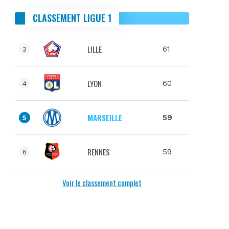
CLASSEMENT LIGUE 1
LILLE
61
3
LYON
60
4
MARSEILLE
59
5
RENNES
59
6
Voir le classement complet