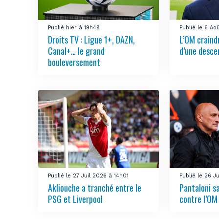
Publié hier à 19h49
Publié le 6 A
Droits TV : Ligue 1+, DAZN,
L’OM craindr
Canal+… le grand
d’une desce
bouleversement
Publié le 27 Juil 2026 à 14h01
Publié le 26 J
Akliouche a tranché entre le
Pantaloni sa
PSG et Liverpool
contre l’OM