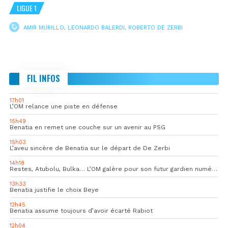
LIGUE 1
AMIR MURILLO
,
LEONARDO BALERDI
,
ROBERTO DE ZERBI
FIL INFOS
17h01
L’OM relance une piste en défense
15h49
Benatia en remet une couche sur un avenir au PSG
15h03
L’aveu sincère de Benatia sur le départ de De Zerbi
14h18
Restes, Atubolu, Bulka… L’OM galère pour son futur gardien numéro 1
13h33
Benatia justifie le choix Beye
12h45
Benatia assume toujours d’avoir écarté Rabiot
12h04