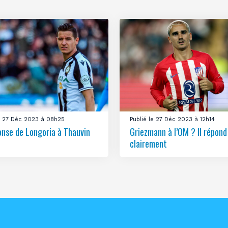
le 27 Déc 2023 à 08h25
Publié le 27 Déc 2023 à 12h14
onse de Longoria à Thauvin
Griezmann à l’OM ? Il répond
clairement