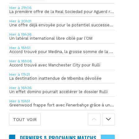
Hier à 21h06
La première offre de la Real Sociedad pour Aguerd refusée par l’OM
Hier à 20h21
Une offre déjà envoyée pour le potentiel successeur de Rulli
Hier à 19h36
Un latéral international libre ciblé par l’OM
Hier à 18h51
Accord trouvé pour Medina, la grosse somme de la vente dévoilée
Hier à 18h06
Accord trouvé avec Manchester City pour Rulli
Hier à 17h21
La destination inattendue de Mbemba dévoilée
Hier à 16h36
Un effet domino pourrait accélérer le dossier Rulli
Hier à 15h51
Greenwood frappe fort avec Fenerbahçe grâce à un but spectaculaire
TOUT VOIR
DERNIERS & PROCHAINS MATCHS