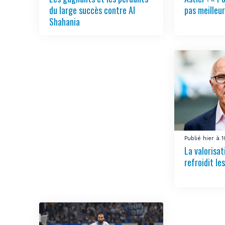
du large succès contre Al
pas meilleur
Shahania
Publié hier à 
La valorisa
refroidit le