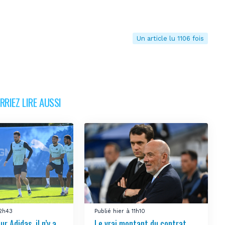
Un article lu 1106 fois
RIEZ LIRE AUSSI
12h43
Publié hier à 11h10
ur Adidas, il n’y a
Le vrai montant du contrat