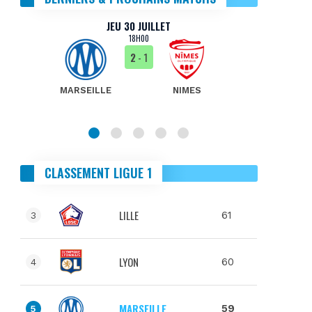
JEU 30 JUILLET
18H00
2
- 1
MARSEILLE
NIMES
MA
CLASSEMENT LIGUE 1
LILLE
61
3
LYON
60
4
MARSEILLE
59
5