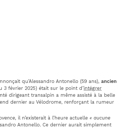
DIM 30 AOÛT
20H45
MONACO
MARSEILLE
nnonçait qu’Alessandro Antonello (59 ans),
ancien
u 3 février 2025) était sur le point d’
intégrer
nté dirigeant transalpin a même assisté à la belle
k-end dernier au Vélodrome, renforçant la rumeur
ovence
, il n’existerait à l’heure actuelle
« aucune
sandro Antonello. Ce dernier aurait simplement