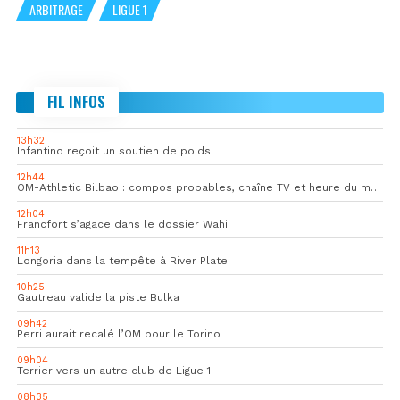
ARBITRAGE
LIGUE 1
FIL INFOS
13h32
Infantino reçoit un soutien de poids
12h44
OM-Athletic Bilbao : compos probables, chaîne TV et heure du match
12h04
Francfort s’agace dans le dossier Wahi
11h13
Longoria dans la tempête à River Plate
10h25
Gautreau valide la piste Bulka
09h42
Perri aurait recalé l’OM pour le Torino
09h04
Terrier vers un autre club de Ligue 1
08h35