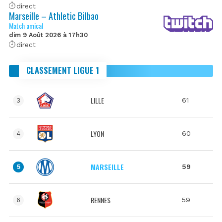
direct
Marseille – Athletic Bilbao
Match amical
dim 9 Août 2026 à 17h30
direct
CLASSEMENT LIGUE 1
LILLE
61
3
LYON
60
4
MARSEILLE
59
5
RENNES
59
6