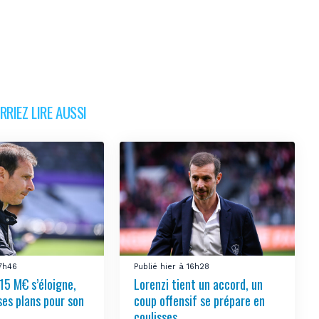
RIEZ LIRE AUSSI
17h46
Publié hier à 16h28
15 M€ s’éloigne,
Lorenzi tient un accord, un
ses plans pour son
coup offensif se prépare en
coulisses