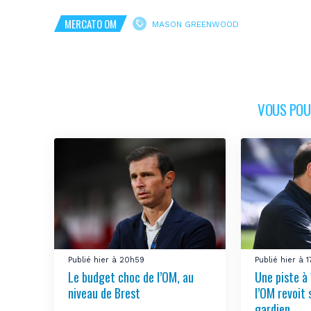
MERCATO OM
MASON GREENWOOD
VOUS POUR
Publié hier à 20h59
Publié hier à 
Le budget choc de l’OM, au
Une piste à 
niveau de Brest
l’OM revoit 
gardien