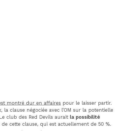
DIM 30 AOÛT
20H45
MONACO
MARSEILLE
est montré dur en affaires
pour le laisser partir.
k
, la clause négociée avec l’OM sur la potentielle
 Le club des Red Devils aurait
la possibilité
s
de cette clause, qui est actuellement de 50 %.