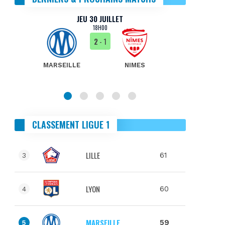
JEU 30 JUILLET
18H00
2
- 1
MARSEILLE
NIMES
MA
CLASSEMENT LIGUE 1
LILLE
61
3
LYON
60
4
MARSEILLE
59
5