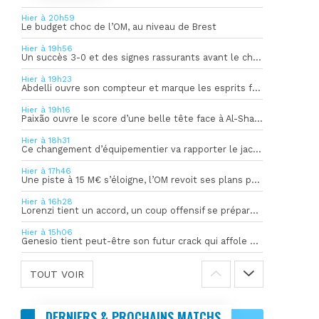
Hier à 20h59
Le budget choc de l’OM, au niveau de Brest
Hier à 19h56
Un succès 3-0 et des signes rassurants avant le choc face à Bilbao
Hier à 19h23
Abdelli ouvre son compteur et marque les esprits face à Al-Shahania
Hier à 19h16
Paixão ouvre le score d’une belle tête face à Al-Shahania
Hier à 18h31
Ce changement d’équipementier va rapporter le jackpot à l’OM
Hier à 17h46
Une piste à 15 M€ s’éloigne, l’OM revoit ses plans pour son gardien
Hier à 16h28
Lorenzi tient un accord, un coup offensif se prépare en coulisses
Hier à 15h06
Genesio tient peut-être son futur crack qui affole déjà l’Europe
TOUT VOIR
DERNIERS & PROCHAINS MATCHS