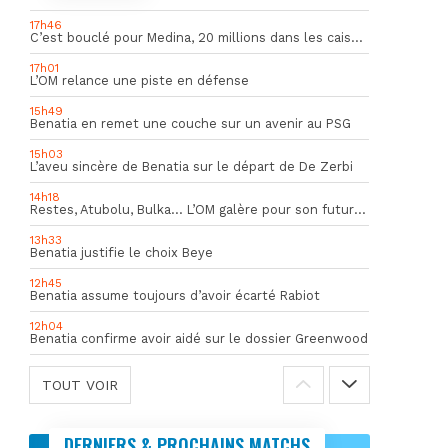
17h46
C’est bouclé pour Medina, 20 millions dans les caisses de l’OM
17h01
L’OM relance une piste en défense
15h49
Benatia en remet une couche sur un avenir au PSG
15h03
L’aveu sincère de Benatia sur le départ de De Zerbi
14h18
Restes, Atubolu, Bulka… L’OM galère pour son futur gardien numéro 1
13h33
Benatia justifie le choix Beye
12h45
Benatia assume toujours d’avoir écarté Rabiot
12h04
Benatia confirme avoir aidé sur le dossier Greenwood
TOUT VOIR
DERNIERS & PROCHAINS MATCHS