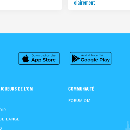
clairement
 JOUEURS DE L’OM
COMMUNAUTÉ
FORUM OM
DIR
DE LANGE
D