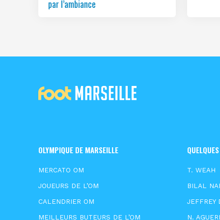
par l’ambiance
OLYMPIQUE DE MARSEILLE
QUELQUES
MERCATO OM
T. WEAH
JOUEURS DE L’OM
BILAL NA
CALENDRIER OM
JEFFREY 
MEILLEURS BUTEURS DE L’OM
N. AGUER