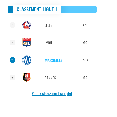
CLASSEMENT LIGUE 1
LILLE
61
3
LYON
60
4
MARSEILLE
59
5
RENNES
59
6
Voir le classement complet