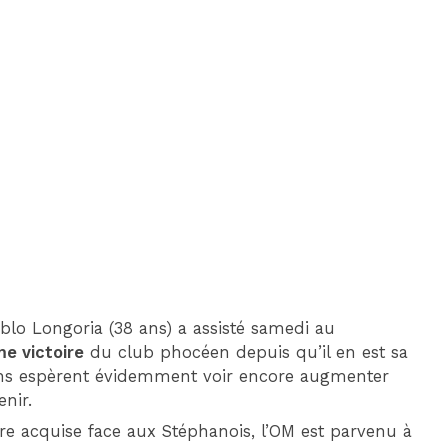
DIM 30 AOÛT
20H45
MONACO
MARSEILLE
ablo Longoria (38 ans) a assisté samedi au
e victoire
du club phocéen depuis qu’il en est sa
ens espèrent évidemment voir encore augmenter
enir.
toire acquise face aux Stéphanois, l’OM est parvenu à