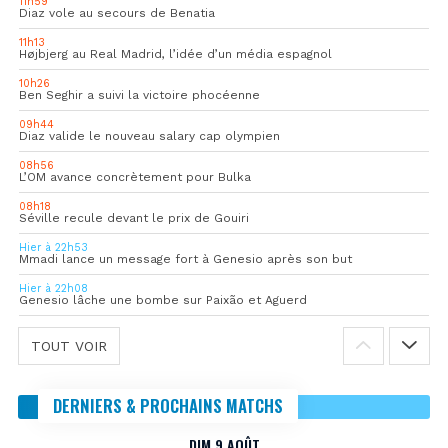
11h59
Diaz vole au secours de Benatia
11h13
Højbjerg au Real Madrid, l’idée d’un média espagnol
10h26
Ben Seghir a suivi la victoire phocéenne
09h44
Diaz valide le nouveau salary cap olympien
08h56
L’OM avance concrètement pour Bulka
08h18
Séville recule devant le prix de Gouiri
Hier à 22h53
Mmadi lance un message fort à Genesio après son but
Hier à 22h08
Genesio lâche une bombe sur Paixão et Aguerd
TOUT VOIR
DERNIERS & PROCHAINS MATCHS
DIM 9 AOÛT