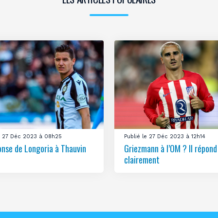
le 27 Déc 2023 à 08h25
Publié le 27 Déc 2023 à 12h14
onse de Longoria à Thauvin
Griezmann à l’OM ? Il répond
clairement