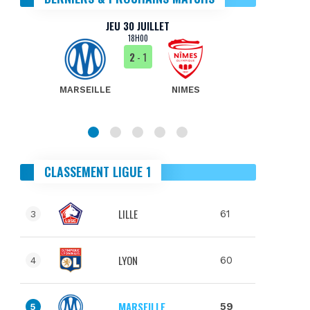
JEU 30 JUILLET
18H00
2
- 1
MARSEILLE
NIMES
MA
CLASSEMENT LIGUE 1
LILLE
61
3
LYON
60
4
MARSEILLE
59
5