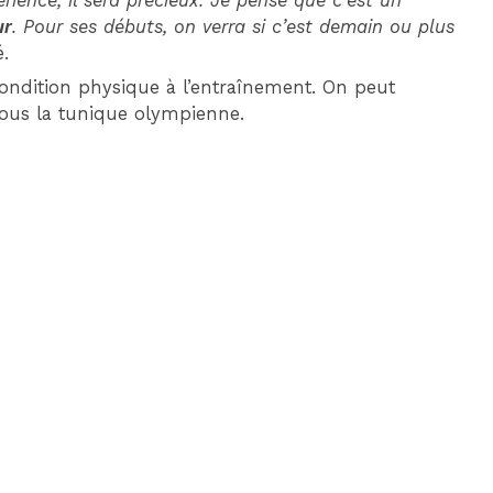
périence, il sera précieux. Je pense que c’est un
ur
. Pour ses débuts, on verra si c’est demain ou plus
é.
 condition physique à l’entraînement. On peut
 sous la tunique olympienne.