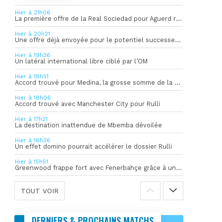
Hier à 21h06
La première offre de la Real Sociedad pour Aguerd refusée par l’OM
Hier à 20h21
Une offre déjà envoyée pour le potentiel successeur de Rulli
Hier à 19h36
Un latéral international libre ciblé par l’OM
Hier à 18h51
Accord trouvé pour Medina, la grosse somme de la vente dévoilée
Hier à 18h06
Accord trouvé avec Manchester City pour Rulli
Hier à 17h21
La destination inattendue de Mbemba dévoilée
Hier à 16h36
Un effet domino pourrait accélérer le dossier Rulli
Hier à 15h51
Greenwood frappe fort avec Fenerbahçe grâce à un but spectaculaire
TOUT VOIR
DERNIERS & PROCHAINS MATCHS