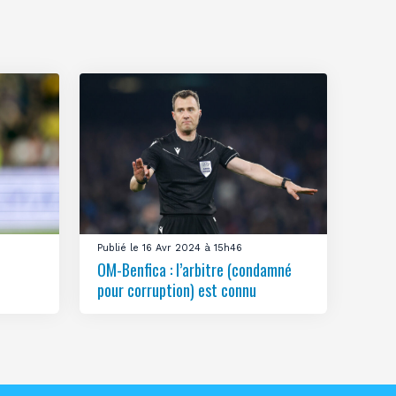
Publié le 16 Avr 2024 à 15h46
OM-Benfica : l’arbitre (condamné
pour corruption) est connu