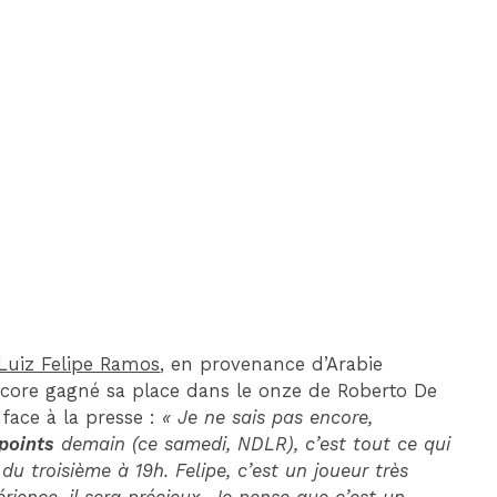
DIM 30 AOÛT
20H45
MONACO
MARSEILLE
Luiz Felipe Ramos
, en provenance d’Arabie
s encore gagné sa place dans le onze de Roberto De
face à la presse :
« Je ne sais pas encore,
 points
demain (ce samedi, NDLR), c’est tout ce qui
du troisième à 19h. Felipe, c’est un joueur très