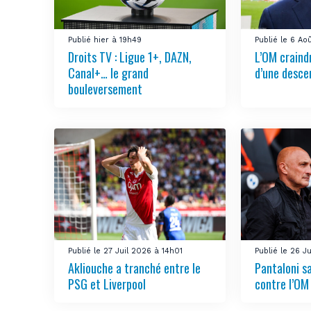
Publié hier à 19h49
Publié le 6 A
Droits TV : Ligue 1+, DAZN,
L’OM craindr
Canal+… le grand
d’une desce
bouleversement
Publié le 27 Juil 2026 à 14h01
Publié le 26 J
Akliouche a tranché entre le
Pantaloni sa
PSG et Liverpool
contre l’OM