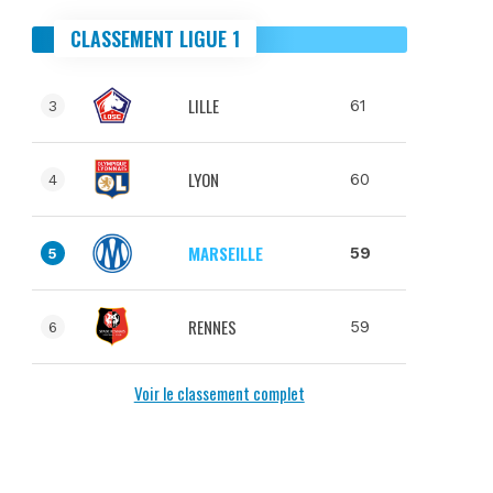
CLASSEMENT LIGUE 1
LILLE
61
3
LYON
60
4
MARSEILLE
59
5
RENNES
59
6
Voir le classement complet