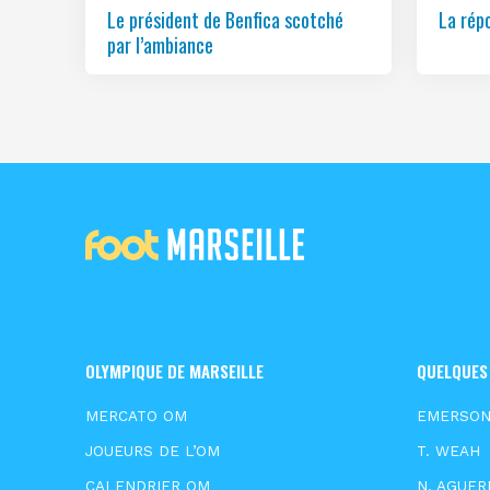
Le président de Benfica scotché
La rép
par l’ambiance
OLYMPIQUE DE MARSEILLE
QUELQUES
MERCATO OM
EMERSO
JOUEURS DE L’OM
T. WEAH
CALENDRIER OM
N. AGUER