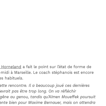
DIM 30 AOÛT
20H45
MONACO
MARSEILLE
k Horneland
a fait le point sur l’état de forme de
midi à Marseille. Le coach stéphanois est encore
res habituels.
ette rencontre. Il a beaucoup joué ces dernières
vrait pas être trop long. On va réfléchir
 gêne au genou, tandis qu’Aïmen Moueffek poursuit
ésente bien pour Maxime Bernauer, mais on attendra