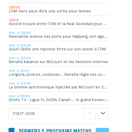
08h59
L’OM tient peut-être une sortie pour Gomes
08h13
Accord trouvé entre l’OM et la Real Sociedad pour Aguerd
Hier à 23h56
Newcastle avance ses pions pour Højbjerg, son agent sort du silence
Hier à 23h09
Gouiri lâche une réponse forte sur son avenir à l’OM
Hier à 22h04
Benatia balance sur McCourt et les tensions internes
Hier à 21h19
Longoria, joueurs, coulisses… Benatia règle ses comptes !
Hier à 20h34
La somme astronomique injectée par McCourt en 2026 pour soutenir l’OM
Hier à 19h49
Droits TV : Ligue 1+, DAZN, Canal+… le grand bouleversement
TOUT VOIR
DERNIERS & PROCHAINS MATCHS