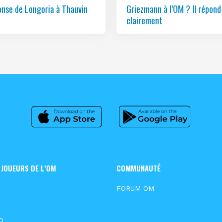
onse de Longoria à Thauvin
Griezmann à l’OM ? Il répond
clairement
 JOUEURS DE L’OM
COMMUNAUTÉ
N
FORUM OM
D