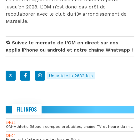
jusqu’en 2028. L’OM n’est donc pas prêt de
recollaborer avec le club du 13ᵉ arrondissement de
Marseille.
🔁 Suivez le mercato de l’OM en direct sur nos
applis
iPhone
ou
android
et notre chaîne
Whatsapp !
Un article lu 2632 fois
FIL INFOS
12h44
OM-Athletic Bilbao : compos probables, chaîne TV et heure du match
12h04
Francfort s’agace dans le dossier Wahi