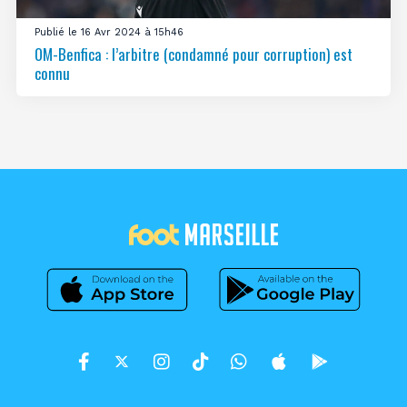
Publié le 16 Avr 2024 à 15h46
OM-Benfica : l’arbitre (condamné pour corruption) est
connu