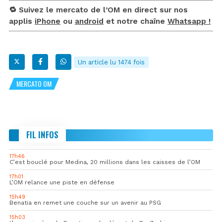
🔁 Suivez le mercato de l’OM en direct sur nos
applis
iPhone
ou
android
et notre chaîne
Whatsapp !
Un article lu 1474 fois
MERCATO OM
FIL INFOS
17h46
C’est bouclé pour Medina, 20 millions dans les caisses de l’OM
17h01
L’OM relance une piste en défense
15h49
Benatia en remet une couche sur un avenir au PSG
15h03