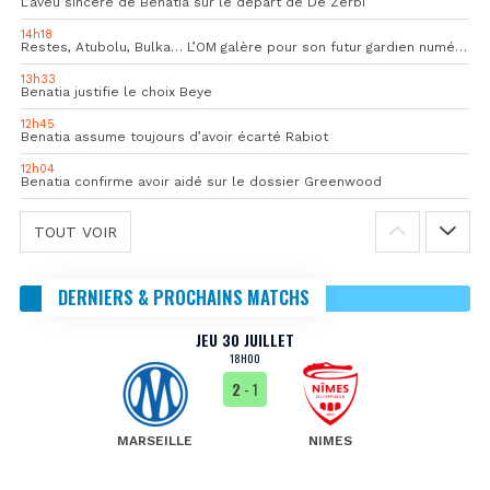
L’aveu sincère de Benatia sur le départ de De Zerbi
14h18
Restes, Atubolu, Bulka… L’OM galère pour son futur gardien numéro 1
13h33
Benatia justifie le choix Beye
12h45
Benatia assume toujours d’avoir écarté Rabiot
12h04
Benatia confirme avoir aidé sur le dossier Greenwood
TOUT VOIR
DERNIERS & PROCHAINS MATCHS
JEU 30 JUILLET
18H00
2
- 1
MARSEILLE
NIMES