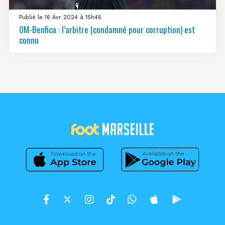
Publié le 16 Avr 2024 à 15h46
OM-Benfica : l’arbitre (condamné pour corruption) est
connu