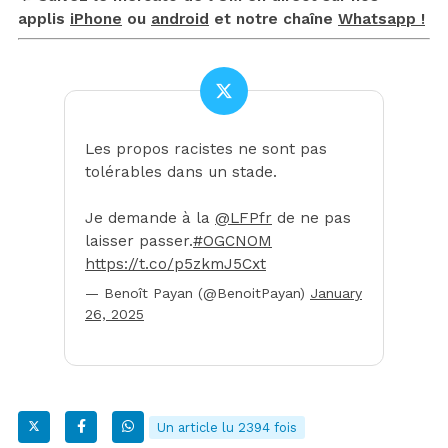
applis
iPhone
ou
android
et notre chaîne
Whatsapp !
Les propos racistes ne sont pas
tolérables dans un stade.
Je demande à la
@LFPfr
de ne pas
laisser passer.
#OGCNOM
https://t.co/p5zkmJ5Cxt
— Benoît Payan (@BenoitPayan)
January
26, 2025
Un article lu 2394 fois