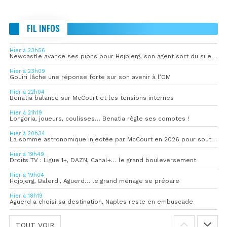
FIL INFOS
Hier à 23h56
Newcastle avance ses pions pour Højbjerg, son agent sort du silence
Hier à 23h09
Gouiri lâche une réponse forte sur son avenir à l’OM
Hier à 22h04
Benatia balance sur McCourt et les tensions internes
Hier à 21h19
Longoria, joueurs, coulisses… Benatia règle ses comptes !
Hier à 20h34
La somme astronomique injectée par McCourt en 2026 pour soutenir l’OM
Hier à 19h49
Droits TV : Ligue 1+, DAZN, Canal+… le grand bouleversement
Hier à 19h04
Hojbjerg, Balerdi, Aguerd… le grand ménage se prépare
Hier à 18h19
Aguerd a choisi sa destination, Naples reste en embuscade
TOUT VOIR